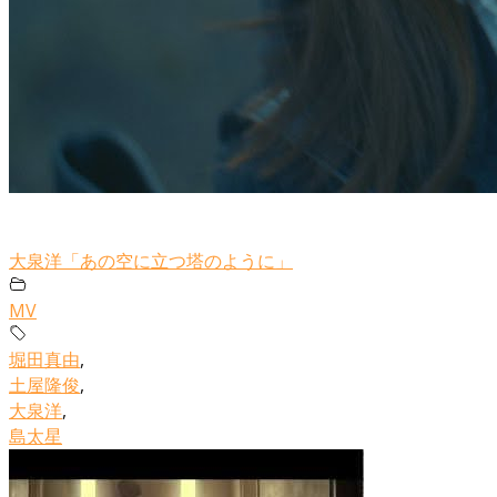
大泉洋「あの空に立つ塔のように」
MV
堀田真由
,
土屋隆俊
,
大泉洋
,
島太星