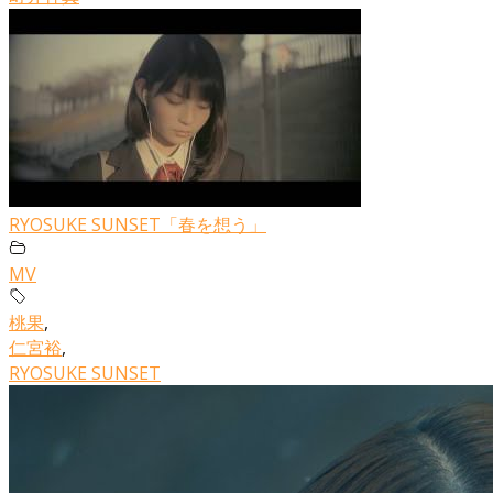
RYOSUKE SUNSET「春を想う」
MV
桃果
,
仁宮裕
,
RYOSUKE SUNSET