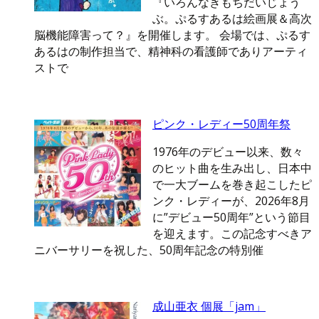
『いろんなきもちだいじょう
ぶ。ぷるすあるは絵画展＆高次
脳機能障害って？』を開催します。 会場では、ぷるす
あるはの制作担当で、精神科の看護師でありアーティ
ストで
ピンク・レディー50周年祭
1976年のデビュー以来、数々
のヒット曲を生み出し、日本中
で一大ブームを巻き起こしたピ
ンク・レディーが、2026年8月
に”デビュー50周年”という節目
を迎えます。この記念すべきア
ニバーサリーを祝した、50周年記念の特別催
成山亜衣 個展「jam」