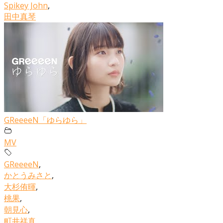
Spikey John
,
田中真琴
GReeeeN「ゆらゆら」
MV
GReeeeN
,
かとうみさと
,
大杉侑暉
,
桃果
,
朝見心
,
町井祥真