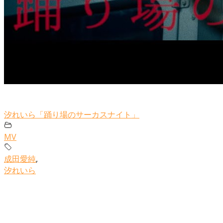
汐れいら「踊り場のサーカスナイト」
MV
成田愛純
,
汐れいら