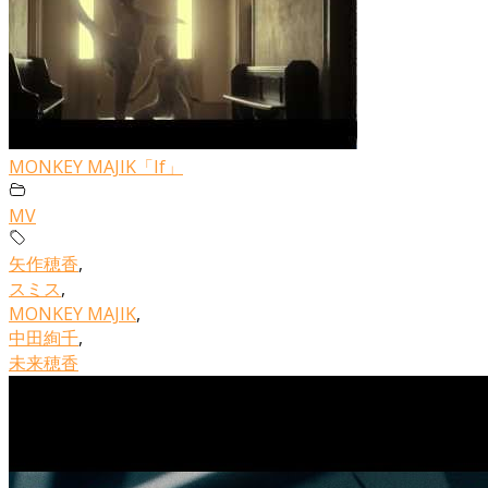
MONKEY MAJIK「If」
MV
矢作穂香
,
スミス
,
MONKEY MAJIK
,
中田絢千
,
未来穂香