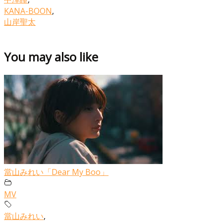
KANA-BOON
,
山岸聖太
You may also like
當山みれい「Dear My Boo」
MV
當山みれい
,