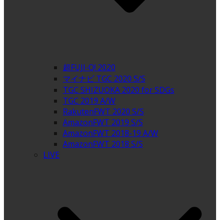
超FUJI-Q! 2020
マイナビ TGC 2020 S/S
TGC SHIZUOKA 2020 for SDGs
TGC 2019 A/W
RakutenFWT 2020 S/S
AmazonFWT 2019 S/S
AmazonFWT 2018-19 A/W
AmazonFWT 2018 S/S
LIVE