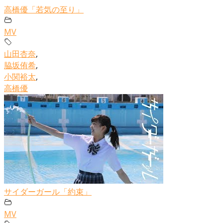
高橋優「若気の至り」
MV
山田杏奈
,
脇坂侑希
,
小関裕太
,
高橋優
サイダーガール「約束」
MV