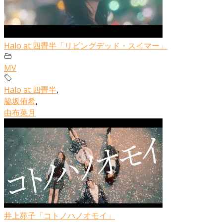
Halo at 四畳半「リビングデッド・スイマー」
MV
Halo at 四畳半
,
脇坂侑希
,
由布菜月
井上苑子「コトノハノオモイ」