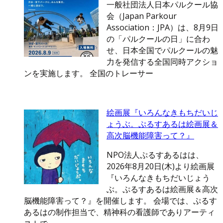
一般社団法人日本パルクール協
会（Japan Parkour
Association：JPA）は、8月9日
の「パルクールの日」に合わ
せ、日本全国でパルクールの魅
力を発信する全国同時アクショ
ンを実施します。 全国のトレーサー
絵画展『いろんなきもちだいじ
ょうぶ。ぷるすあるは絵画展＆
高次脳機能障害って？』
NPO法人ぷるすあるはは、
2026年8月20日(木)より絵画展
『いろんなきもちだいじょう
ぶ。ぷるすあるは絵画展＆高次
脳機能障害って？』を開催します。 会場では、ぷるす
あるはの制作担当で、精神科の看護師でありアーティ