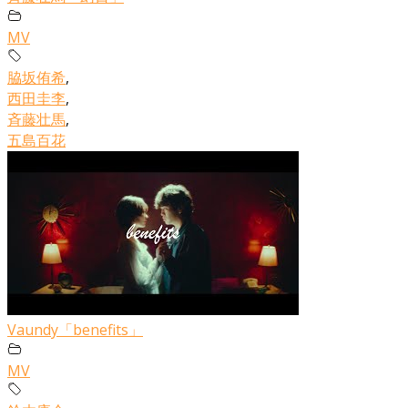
MV
脇坂侑希
,
西田圭李
,
斉藤壮馬
,
五島百花
Vaundy「benefits」
MV