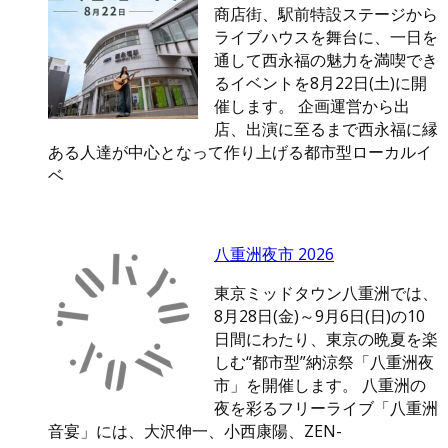
商店街、駅前特設ステージから
ライブハウスを舞台に、一日を
通して西永福の魅力を満喫でき
るイベントを8月22日(土)に開
催します。 企画運営から出
店、出演に至るまで西永福に縁
ある人達が中心となって作り上げる都市型ローカルイ
ベ
八重洲夜市 2026
東京ミッドタウン八重洲では、
8月28日(金)～9月6日(日)の10
日間にわたり、東京の晩夏を楽
しむ“都市型”納涼祭「八重洲夜
市」を開催します。 八重洲の
夜を彩るフリーライブ「八重洲
音宴」には、大沢伸一、小西康陽、ZEN-