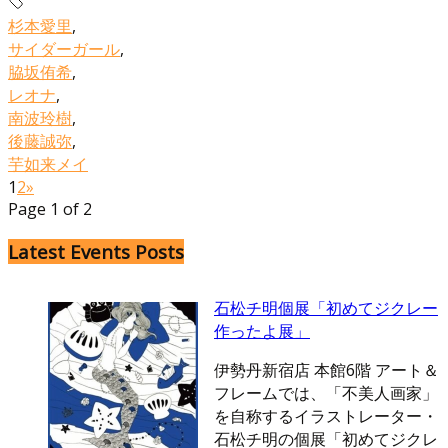
杉本愛里
,
サイダーガール
,
脇坂侑希
,
レオナ
,
南波玲樹
,
後藤誠弥
,
芋如来メイ
1
2
»
Page 1 of 2
Latest Events Posts
石松チ明個展「初めてジクレー
作ったよ展」
伊勢丹新宿店 本館6階 アート＆
フレームでは、「不美人画家」
を自称するイラストレーター・
石松チ明の個展「初めてジクレ