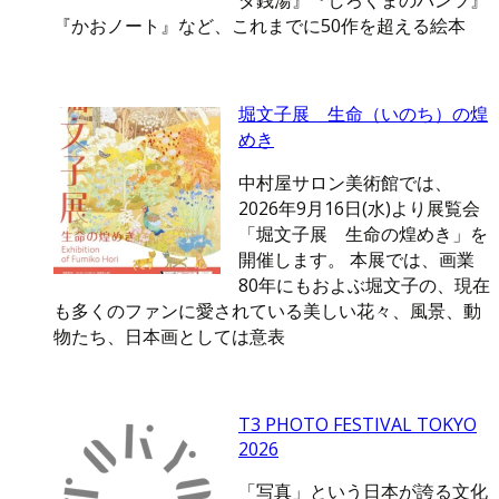
ダ銭湯』『しろくまのパンツ』
『かおノート』など、これまでに50作を超える絵本
堀文子展 生命（いのち）の煌
めき
中村屋サロン美術館では、
2026年9月16日(水)より展覧会
「堀文子展 生命の煌めき」を
開催します。 本展では、画業
80年にもおよぶ堀文子の、現在
も多くのファンに愛されている美しい花々、風景、動
物たち、日本画としては意表
T3 PHOTO FESTIVAL TOKYO
2026
「写真」という日本が誇る文化