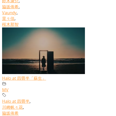
鈴木康介
,
脇坂侑希
,
Vaundy
,
里々佳
,
桜木那智
Halo at 四畳半「蘇生」
MV
Halo at 四畳半
,
川﨑帆々花
,
脇坂侑希