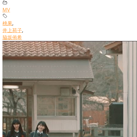
MV
桃果
,
井上苑子
,
脇坂侑希