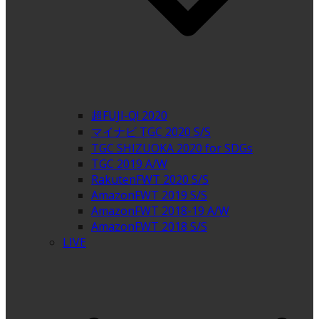
超FUJI-Q! 2020
マイナビ TGC 2020 S/S
TGC SHIZUOKA 2020 for SDGs
TGC 2019 A/W
RakutenFWT 2020 S/S
AmazonFWT 2019 S/S
AmazonFWT 2018-19 A/W
AmazonFWT 2018 S/S
LIVE