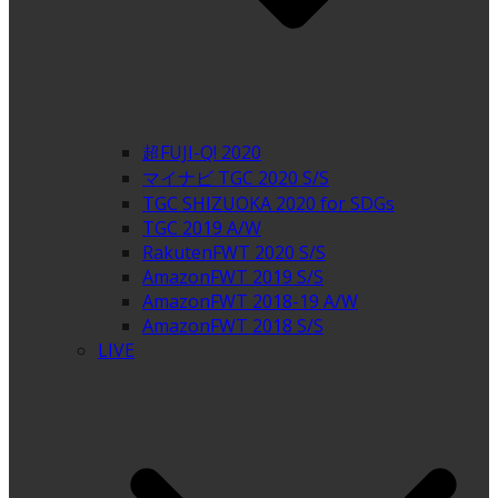
超FUJI-Q! 2020
マイナビ TGC 2020 S/S
TGC SHIZUOKA 2020 for SDGs
TGC 2019 A/W
RakutenFWT 2020 S/S
AmazonFWT 2019 S/S
AmazonFWT 2018-19 A/W
AmazonFWT 2018 S/S
LIVE