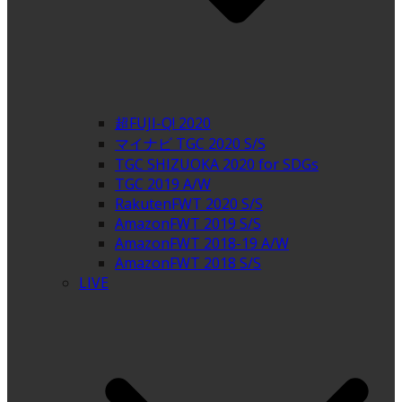
超FUJI-Q! 2020
マイナビ TGC 2020 S/S
TGC SHIZUOKA 2020 for SDGs
TGC 2019 A/W
RakutenFWT 2020 S/S
AmazonFWT 2019 S/S
AmazonFWT 2018-19 A/W
AmazonFWT 2018 S/S
LIVE