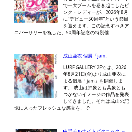
で一大ブームを巻き起こしたピ
ンク・レディーが、2026年8月
に”デビュー50周年”という節目
を迎えます。この記念すべきア
ニバーサリーを祝した、50周年記念の特別催
成山亜衣 個展「jam」
LURF GALLERY 2Fでは、2026
年8月21日(金)より成山亜衣に
よる個展「jam」を開催しま
す。 成山は抽象とも具象とも
つかないイメージの作品を発表
してきました。それは成山の記
憶に入ったフレッシュな感覚を、で
中野チルナイトピクニック ～