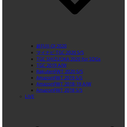
超FUJI-Q! 2020
マイナビ TGC 2020 S/S
TGC SHIZUOKA 2020 for SDGs
TGC 2019 A/W
RakutenFWT 2020 S/S
AmazonFWT 2019 S/S
AmazonFWT 2018-19 A/W
AmazonFWT 2018 S/S
LIVE