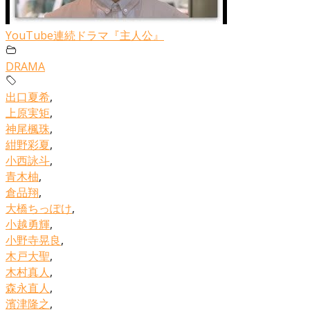
YouTube連続ドラマ『主人公』
DRAMA
出口夏希
,
上原実矩
,
神尾楓珠
,
紺野彩夏
,
小西詠斗
,
青木柚
,
倉品翔
,
大橋ちっぽけ
,
小越勇輝
,
小野寺晃良
,
木戸大聖
,
木村真人
,
森永直人
,
濱津隆之
,