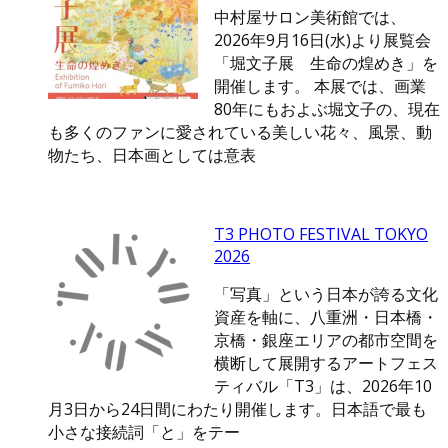
中村屋サロン美術館では、
2026年9月16日(水)より展覧会
「堀文子展 生命の煌めき」を
開催します。 本展では、画業
80年にもおよぶ堀文子の、現在
も多くのファンに愛されている美しい花々、風景、動
物たち、日本画としては意表
T3 PHOTO FESTIVAL TOKYO
2026
「写真」という日本が誇る文化
資産を軸に、八重洲・日本橋・
京橋・銀座エリアの都市空間を
横断して展開するアートフェス
ティバル「T3」は、2026年10
月3日から24日間にわたり開催します。日本語で最も
小さな接続詞「と」をテー