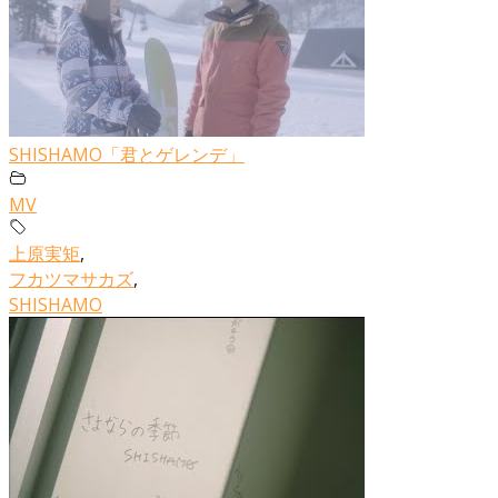
SHISHAMO「君とゲレンデ」
MV
上原実矩
,
フカツマサカズ
,
SHISHAMO