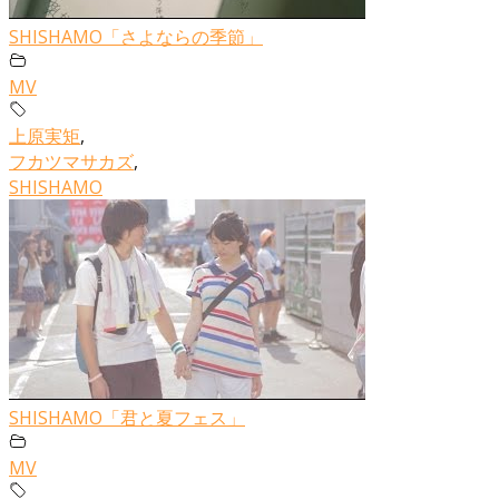
SHISHAMO「さよならの季節」
MV
上原実矩
,
フカツマサカズ
,
SHISHAMO
SHISHAMO「君と夏フェス」
MV