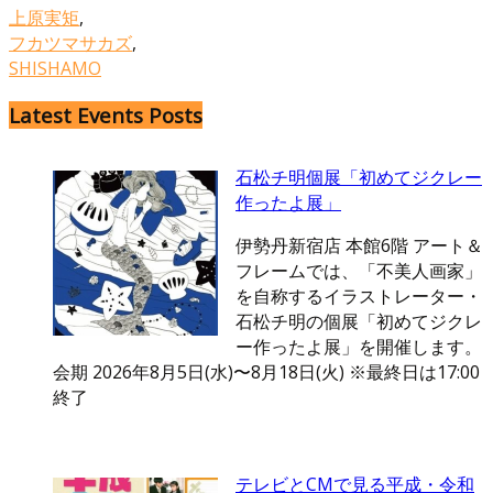
上原実矩
,
フカツマサカズ
,
SHISHAMO
Latest Events Posts
石松チ明個展「初めてジクレー
作ったよ展」
伊勢丹新宿店 本館6階 アート＆
フレームでは、「不美人画家」
を自称するイラストレーター・
石松チ明の個展「初めてジクレ
ー作ったよ展」を開催します。
会期 2026年8月5日(水)〜8月18日(火) ※最終日は17:00
終了
テレビとCMで見る平成・令和