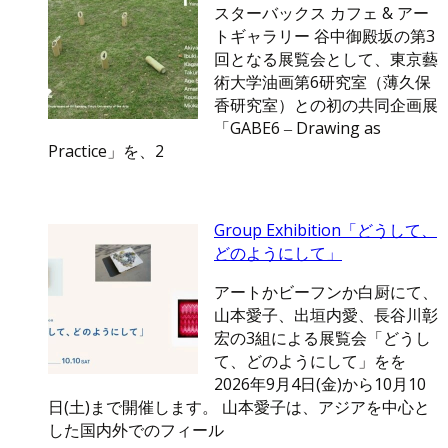
スターバックス カフェ & アー
トギャラリー 谷中御殿坂の第3
回となる展覧会として、東京藝
術大学油画第6研究室（薄久保
香研究室）との初の共同企画展
「GABE6 ‒ Drawing as
Practice」を、2
Group Exhibition「どうして、
どのようにして」
アートかビーフンか白厨にて、
山本愛子、出垣内愛、長谷川彰
宏の3組による展覧会「どうし
て、どのようにして」をを
2026年9月4日(金)から10月10
日(土)まで開催します。 山本愛子は、アジアを中心と
した国内外でのフィール