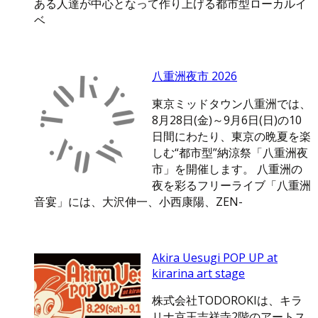
ある人達が中心となって作り上げる都市型ローカルイ
ベ
八重洲夜市 2026
東京ミッドタウン八重洲では、
8月28日(金)～9月6日(日)の10
日間にわたり、東京の晩夏を楽
しむ“都市型”納涼祭「八重洲夜
市」を開催します。 八重洲の
夜を彩るフリーライブ「八重洲
音宴」には、大沢伸一、小西康陽、ZEN-
Akira Uesugi POP UP at
kirarina art stage
株式会社TODOROKIは、キラ
リナ京王吉祥寺2階のアートス