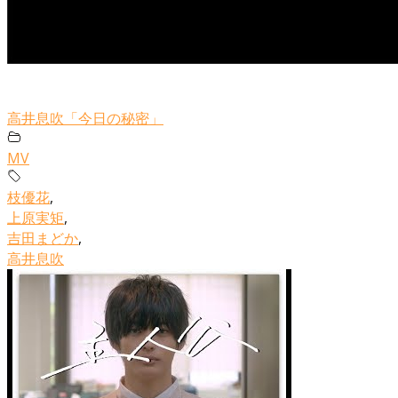
高井息吹「今日の秘密」
MV
枝優花
,
上原実矩
,
吉田まどか
,
高井息吹