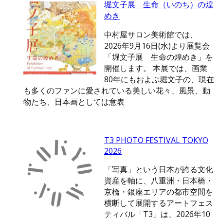
堀文子展 生命（いのち）の煌
めき
中村屋サロン美術館では、
2026年9月16日(水)より展覧会
「堀文子展 生命の煌めき」を
開催します。 本展では、画業
80年にもおよぶ堀文子の、現在
も多くのファンに愛されている美しい花々、風景、動
物たち、日本画としては意表
T3 PHOTO FESTIVAL TOKYO
2026
「写真」という日本が誇る文化
資産を軸に、八重洲・日本橋・
京橋・銀座エリアの都市空間を
横断して展開するアートフェス
ティバル「T3」は、2026年10