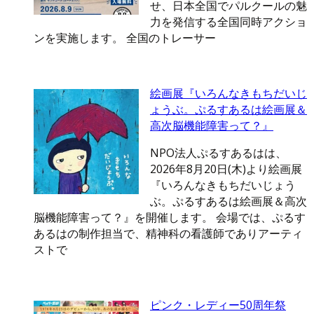
せ、日本全国でパルクールの魅
力を発信する全国同時アクショ
ンを実施します。 全国のトレーサー
絵画展『いろんなきもちだいじ
ょうぶ。ぷるすあるは絵画展＆
高次脳機能障害って？』
NPO法人ぷるすあるはは、
2026年8月20日(木)より絵画展
『いろんなきもちだいじょう
ぶ。ぷるすあるは絵画展＆高次
脳機能障害って？』を開催します。 会場では、ぷるす
あるはの制作担当で、精神科の看護師でありアーティ
ストで
ピンク・レディー50周年祭