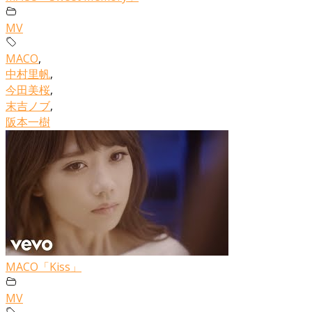
MV
MACO
,
中村里帆
,
今田美桜
,
末吉ノブ
,
阪本一樹
MACO「Kiss」
MV