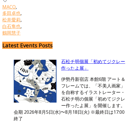
MACO
,
多田卓也
,
松井愛莉
,
白石隼也
,
鶴岡慧子
Latest Events Posts
石松チ明個展「初めてジクレー
作ったよ展」
伊勢丹新宿店 本館6階 アート＆
フレームでは、「不美人画家」
を自称するイラストレーター・
石松チ明の個展「初めてジクレ
ー作ったよ展」を開催します。
会期 2026年8月5日(水)〜8月18日(火) ※最終日は17:00
終了