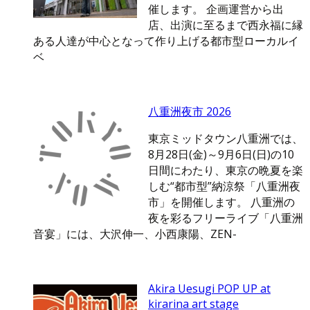
催します。 企画運営から出
店、出演に至るまで西永福に縁
ある人達が中心となって作り上げる都市型ローカルイ
ベ
八重洲夜市 2026
東京ミッドタウン八重洲では、
8月28日(金)～9月6日(日)の10
日間にわたり、東京の晩夏を楽
しむ“都市型”納涼祭「八重洲夜
市」を開催します。 八重洲の
夜を彩るフリーライブ「八重洲
音宴」には、大沢伸一、小西康陽、ZEN-
Akira Uesugi POP UP at
kirarina art stage