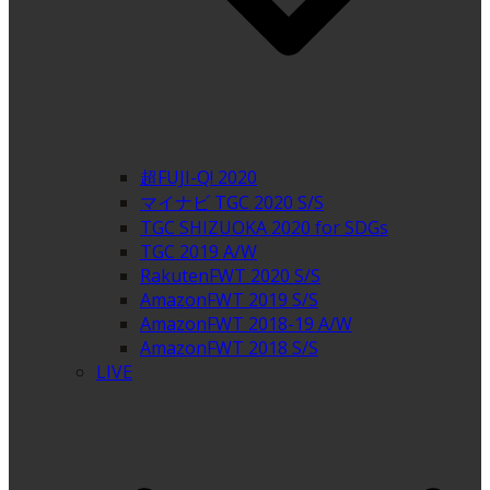
超FUJI-Q! 2020
マイナビ TGC 2020 S/S
TGC SHIZUOKA 2020 for SDGs
TGC 2019 A/W
RakutenFWT 2020 S/S
AmazonFWT 2019 S/S
AmazonFWT 2018-19 A/W
AmazonFWT 2018 S/S
LIVE