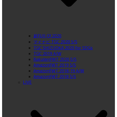
超FUJI-Q! 2020
マイナビ TGC 2020 S/S
TGC SHIZUOKA 2020 for SDGs
TGC 2019 A/W
RakutenFWT 2020 S/S
AmazonFWT 2019 S/S
AmazonFWT 2018-19 A/W
AmazonFWT 2018 S/S
LIVE