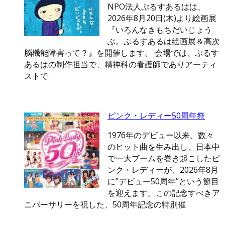
NPO法人ぷるすあるはは、
2026年8月20日(木)より絵画展
『いろんなきもちだいじょう
ぶ。ぷるすあるは絵画展＆高次
脳機能障害って？』を開催します。 会場では、ぷるす
あるはの制作担当で、精神科の看護師でありアーティ
ストで
ピンク・レディー50周年祭
1976年のデビュー以来、数々
のヒット曲を生み出し、日本中
で一大ブームを巻き起こしたピ
ンク・レディーが、2026年8月
に”デビュー50周年”という節目
を迎えます。この記念すべきア
ニバーサリーを祝した、50周年記念の特別催