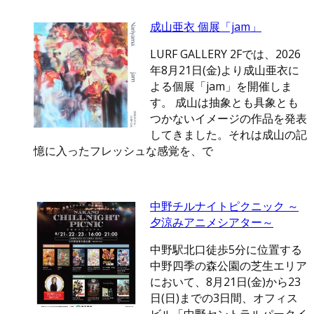
成山亜衣 個展「jam」
LURF GALLERY 2Fでは、2026
年8月21日(金)より成山亜衣に
よる個展「jam」を開催しま
す。 成山は抽象とも具象とも
つかないイメージの作品を発表
してきました。それは成山の記
憶に入ったフレッシュな感覚を、で
中野チルナイトピクニック ～
夕涼みアニメシアター～
中野駅北口徒歩5分に位置する
中野四季の森公園の芝生エリア
において、8月21日(金)から23
日(日)までの3日間、オフィス