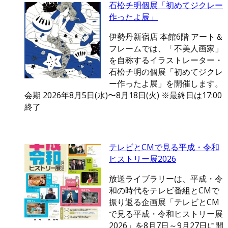
石松チ明個展「初めてジクレー
作ったよ展」
伊勢丹新宿店 本館6階 アート＆
フレームでは、「不美人画家」
を自称するイラストレーター・
石松チ明の個展「初めてジクレ
ー作ったよ展」を開催します。
会期 2026年8月5日(水)〜8月18日(火) ※最終日は17:00
終了
テレビとCMで見る平成・令和
ヒストリー展2026
放送ライブラリーは、平成・令
和の時代をテレビ番組とCMで
振り返る企画展「テレビとCM
で見る平成・令和ヒストリー展
2026」を8月7日～9月27日に開