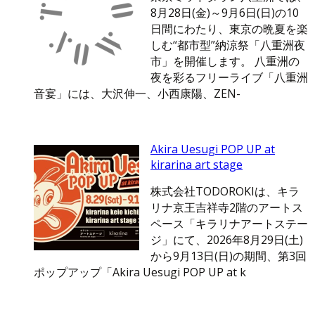
8月28日(金)～9月6日(日)の10
日間にわたり、東京の晩夏を楽
しむ“都市型”納涼祭「八重洲夜
市」を開催します。 八重洲の
夜を彩るフリーライブ「八重洲
音宴」には、大沢伸一、小西康陽、ZEN-
Akira Uesugi POP UP at
kirarina art stage
株式会社TODOROKIは、キラ
リナ京王吉祥寺2階のアートス
ペース「キラリナアートステー
ジ」にて、2026年8月29日(土)
から9月13日(日)の期間、第3回
ポップアップ「Akira Uesugi POP UP at k