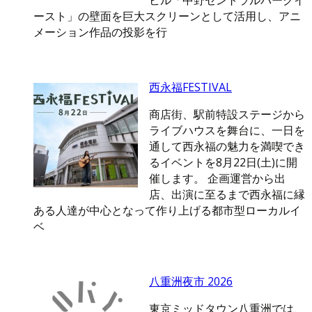
ビル「中野セントラルパークイ
ースト」の壁面を巨大スクリーンとして活用し、アニ
メーション作品の投影を行
西永福FESTIVAL
商店街、駅前特設ステージから
ライブハウスを舞台に、一日を
通して西永福の魅力を満喫でき
るイベントを8月22日(土)に開
催します。 企画運営から出
店、出演に至るまで西永福に縁
ある人達が中心となって作り上げる都市型ローカルイ
ベ
八重洲夜市 2026
東京ミッドタウン八重洲では、