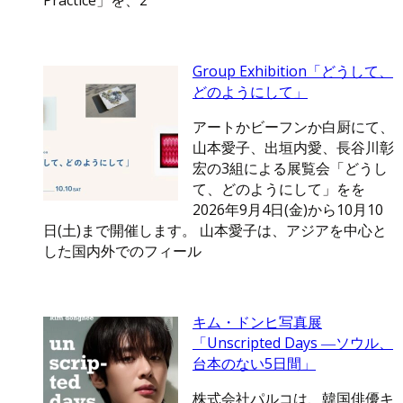
Practice」を、2
Group Exhibition「どうして、
どのようにして」
アートかビーフンか白厨にて、
山本愛子、出垣内愛、長谷川彰
宏の3組による展覧会「どうし
て、どのようにして」をを
2026年9月4日(金)から10月10
日(土)まで開催します。 山本愛子は、アジアを中心と
した国内外でのフィール
キム・ドンヒ写真展
「Unscripted Days ―ソウル、
台本のない5日間」
株式会社パルコは、韓国俳優キ