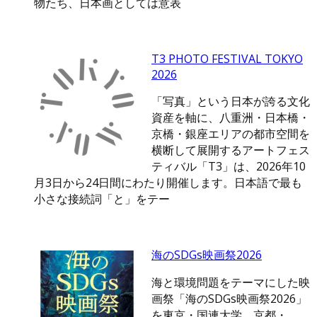
物たち、日本画としては意表
T3 PHOTO FESTIVAL TOKYO
2026
「写真」という日本が誇る文化
資産を軸に、八重洲・日本橋・
京橋・銀座エリアの都市空間を
横断して展開するアートフェス
ティバル「T3」は、2026年10
月3日から24日間にわたり開催します。日本語で最も
小さな接続詞「と」をテー
海のSDGs映画祭2026
海と環境問題をテーマにした映
画祭「海のSDGs映画祭2026」
を東京・国連大学、京都・