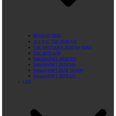
超FUJI-Q! 2020
マイナビ TGC 2020 S/S
TGC SHIZUOKA 2020 for SDGs
TGC 2019 A/W
RakutenFWT 2020 S/S
AmazonFWT 2019 S/S
AmazonFWT 2018-19 A/W
AmazonFWT 2018 S/S
LIVE