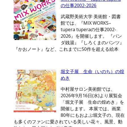
の仕事2002-2026
武蔵野美術大学 美術館・図書
館では、『MIX WORKS–
tupera tuperaの仕事2002-
2026』を開催します。 『パン
ダ銭湯』『しろくまのパンツ』
『かおノート』など、これまでに50作を超える絵本
堀文子展 生命（いのち）の煌
めき
中村屋サロン美術館では、
2026年9月16日(水)より展覧会
「堀文子展 生命の煌めき」を
開催します。 本展では、画業
80年にもおよぶ堀文子の、現在
も多くのファンに愛されている美しい花々、風景、動