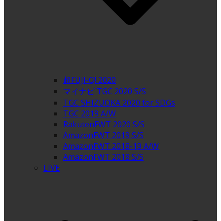
超FUJI-Q! 2020
マイナビ TGC 2020 S/S
TGC SHIZUOKA 2020 for SDGs
TGC 2019 A/W
RakutenFWT 2020 S/S
AmazonFWT 2019 S/S
AmazonFWT 2018-19 A/W
AmazonFWT 2018 S/S
LIVE