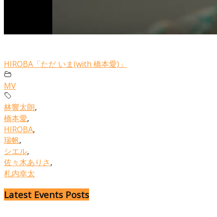
HIROBA「ただ いま(with 橋本愛)」
MV
林響太朗
,
橋本愛
,
HIROBA
,
瑞帆
,
シエル
,
佐々木ありさ
,
札内幸太
Latest Events Posts