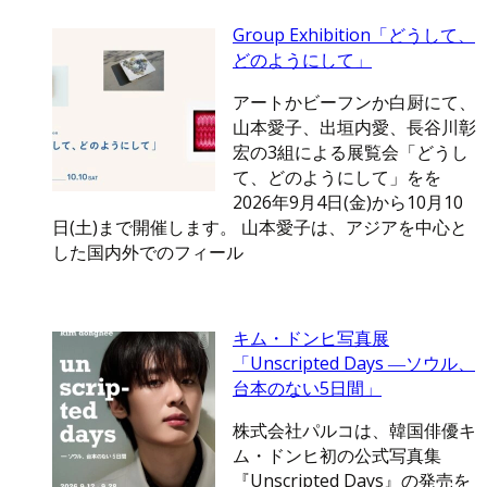
Group Exhibition「どうして、
どのようにして」
アートかビーフンか白厨にて、
山本愛子、出垣内愛、長谷川彰
宏の3組による展覧会「どうし
て、どのようにして」をを
2026年9月4日(金)から10月10
日(土)まで開催します。 山本愛子は、アジアを中心と
した国内外でのフィール
キム・ドンヒ写真展
「Unscripted Days ―ソウル、
台本のない5日間」
株式会社パルコは、韓国俳優キ
ム・ドンヒ初の公式写真集
『Unscripted Days』の発売を