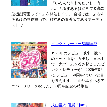
『いろんなきもちだいじょう
ぶ。ぷるすあるは絵画展＆高次
脳機能障害って？』を開催します。 会場では、ぷるす
あるはの制作担当で、精神科の看護師でありアーティ
ストで
ピンク・レディー50周年祭
1976年のデビュー以来、数々
のヒット曲を生み出し、日本中
で一大ブームを巻き起こしたピ
ンク・レディーが、2026年8月
に”デビュー50周年”という節目
を迎えます。この記念すべきア
ニバーサリーを祝した、50周年記念の特別催
成山亜衣 個展「jam」