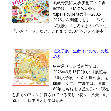
武蔵野美術大学 美術館・図書
館では、『MIX WORKS–
tupera tuperaの仕事2002-
2026』を開催します。 『パン
ダ銭湯』『しろくまのパンツ』
『かおノート』など、これまでに50作を超える絵本
堀文子展 生命（いのち）の煌
めき
中村屋サロン美術館では、
2026年9月16日(水)より展覧会
「堀文子展 生命の煌めき」を
開催します。 本展では、画業
80年にもおよぶ堀文子の、現在
も多くのファンに愛されている美しい花々、風景、動
物たち、日本画としては意表