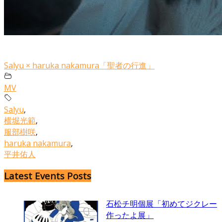
Salyu × haruka nakamura「聖者の行進」
MV
Salyu
,
横堀光範
,
服部樹咲
,
haruka nakamura
,
平井佑人
Latest Events Posts
石松チ明個展「初めてジクレー
作ったよ展」