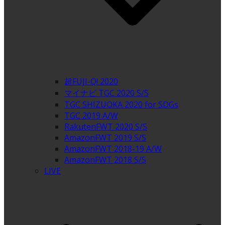
超FUJI-Q! 2020
マイナビ TGC 2020 S/S
TGC SHIZUOKA 2020 for SDGs
TGC 2019 A/W
RakutenFWT 2020 S/S
AmazonFWT 2019 S/S
AmazonFWT 2018-19 A/W
AmazonFWT 2018 S/S
LIVE