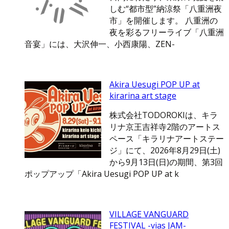
しむ“都市型”納涼祭「八重洲夜
市」を開催します。 八重洲の
夜を彩るフリーライブ「八重洲
音宴」には、大沢伸一、小西康陽、ZEN-
Akira Uesugi POP UP at
kirarina art stage
株式会社TODOROKIは、キラ
リナ京王吉祥寺2階のアートス
ペース「キラリナアートステー
ジ」にて、2026年8月29日(土)
から9月13日(日)の期間、第3回
ポップアップ「Akira Uesugi POP UP at k
VILLAGE VANGUARD
FESTIVAL -vias JAM-