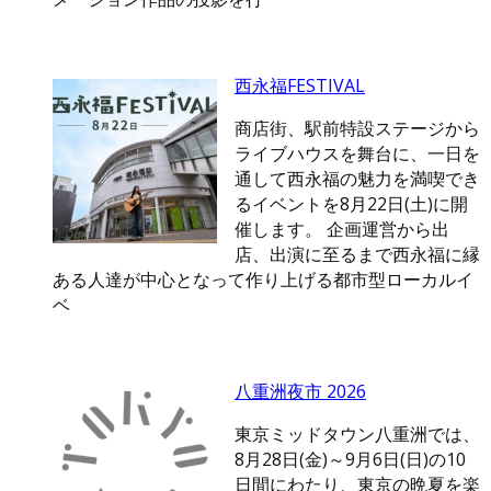
西永福FESTIVAL
商店街、駅前特設ステージから
ライブハウスを舞台に、一日を
通して西永福の魅力を満喫でき
るイベントを8月22日(土)に開
催します。 企画運営から出
店、出演に至るまで西永福に縁
ある人達が中心となって作り上げる都市型ローカルイ
ベ
八重洲夜市 2026
東京ミッドタウン八重洲では、
8月28日(金)～9月6日(日)の10
日間にわたり、東京の晩夏を楽