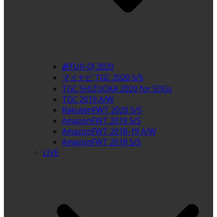
超FUJI-Q! 2020
マイナビ TGC 2020 S/S
TGC SHIZUOKA 2020 for SDGs
TGC 2019 A/W
RakutenFWT 2020 S/S
AmazonFWT 2019 S/S
AmazonFWT 2018-19 A/W
AmazonFWT 2018 S/S
LIVE