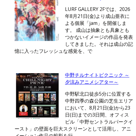
LURF GALLERY 2Fでは、2026
年8月21日(金)より成山亜衣に
よる個展「jam」を開催しま
す。 成山は抽象とも具象とも
つかないイメージの作品を発表
してきました。それは成山の記
憶に入ったフレッシュな感覚を、で
中野チルナイトピクニック ～
夕涼みアニメシアター～
中野駅北口徒歩5分に位置する
中野四季の森公園の芝生エリア
において、8月21日(金)から23
日(日)までの3日間、オフィス
ビル「中野セントラルパークイ
ースト」の壁面を巨大スクリーンとして活用し、アニ
メーション作品の投影を行