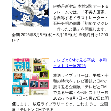
伊勢丹新宿店 本館6階 アート＆
フレームでは、「不美人画家」
を自称するイラストレーター・
石松チ明の個展「初めてジクレ
ー作ったよ展」を開催します。
会期 2026年8月5日(水)〜8月18日(火) ※最終日は17:00
終了
テレビとCMで見る平成・令和
ヒストリー展2026
放送ライブラリーは、平成・令
和の時代をテレビ番組とCMで
振り返る企画展「テレビとCM
で見る平成・令和ヒストリー展
2026」を8月7日～9月27日に開
催します。 放送ライブラリーでは、これまでに、企画
展「テレビとCMで見る