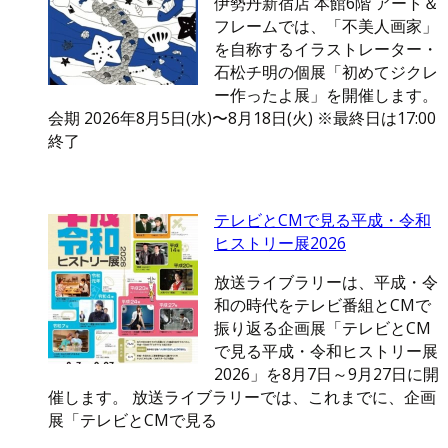
伊勢丹新宿店 本館6階 アート＆
フレームでは、「不美人画家」
を自称するイラストレーター・
石松チ明の個展「初めてジクレ
ー作ったよ展」を開催します。
会期 2026年8月5日(水)〜8月18日(火) ※最終日は17:00
終了
テレビとCMで見る平成・令和
ヒストリー展2026
放送ライブラリーは、平成・令
和の時代をテレビ番組とCMで
振り返る企画展「テレビとCM
で見る平成・令和ヒストリー展
2026」を8月7日～9月27日に開
催します。 放送ライブラリーでは、これまでに、企画
展「テレビとCMで見る