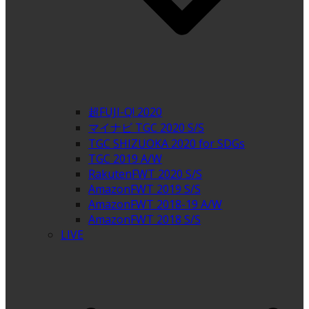
超FUJI-Q! 2020
マイナビ TGC 2020 S/S
TGC SHIZUOKA 2020 for SDGs
TGC 2019 A/W
RakutenFWT 2020 S/S
AmazonFWT 2019 S/S
AmazonFWT 2018-19 A/W
AmazonFWT 2018 S/S
LIVE