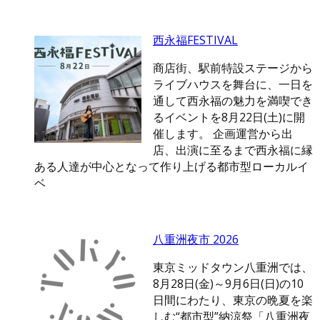
西永福FESTIVAL
商店街、駅前特設ステージから
ライブハウスを舞台に、一日を
通して西永福の魅力を満喫でき
るイベントを8月22日(土)に開
催します。 企画運営から出
店、出演に至るまで西永福に縁
ある人達が中心となって作り上げる都市型ローカルイ
ベ
八重洲夜市 2026
東京ミッドタウン八重洲では、
8月28日(金)～9月6日(日)の10
日間にわたり、東京の晩夏を楽
しむ“都市型”納涼祭「八重洲夜