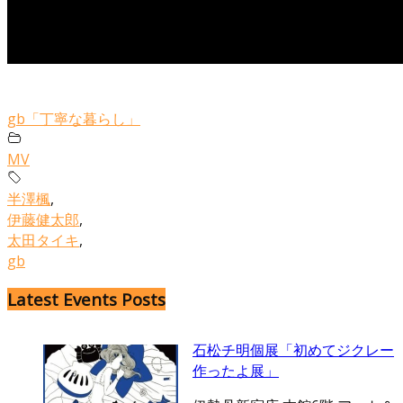
gb「丁寧な暮らし」
MV
半澤楓
,
伊藤健太郎
,
太田タイキ
,
gb
Latest Events Posts
石松チ明個展「初めてジクレー
作ったよ展」