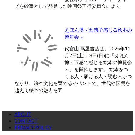
ズを幹事として発足した映画祭実行委員会により
えほん博～五感で感じる絵本の
博覧会～
代官山 蔦屋書店は、2026年11
月7日(土)、8日(日)に「えほん
博～五感で感じる絵本の博覧会
～」を開催します。 絵本をつ
くる人・届ける人・読む人がつ
ながり、絵本文化を育てるイベントで、世代や国境を
越えて絵本の魅力を五
ABOUT
CONTACT
PRIVACY POLICY