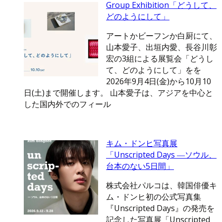
Group Exhibition「どうして、
どのようにして」
アートかビーフンか白厨にて、
山本愛子、出垣内愛、長谷川彰
宏の3組による展覧会「どうし
て、どのようにして」をを
2026年9月4日(金)から10月10
日(土)まで開催します。 山本愛子は、アジアを中心と
した国内外でのフィール
キム・ドンヒ写真展
「Unscripted Days ―ソウル、
台本のない5日間」
株式会社パルコは、韓国俳優キ
ム・ドンヒ初の公式写真集
『Unscripted Days』の発売を
記念した写真展「Unscripted