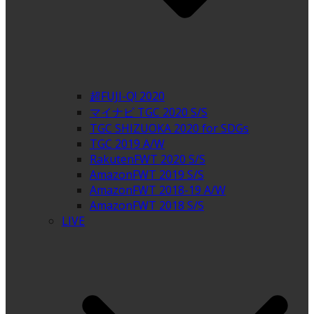
超FUJI-Q! 2020
マイナビ TGC 2020 S/S
TGC SHIZUOKA 2020 for SDGs
TGC 2019 A/W
RakutenFWT 2020 S/S
AmazonFWT 2019 S/S
AmazonFWT 2018-19 A/W
AmazonFWT 2018 S/S
LIVE