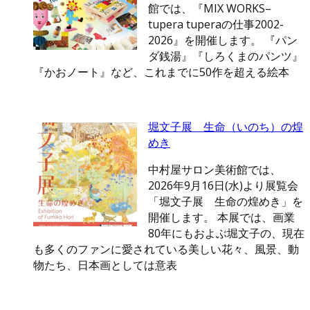
館では、『MIX WORKS–
tupera tuperaの仕事2002-
2026』を開催します。 『パン
ダ銭湯』『しろくまのパンツ』
『かおノート』など、これまでに50作を超える絵本
堀文子展 生命（いのち）の煌
めき
中村屋サロン美術館では、
2026年9月16日(水)より展覧会
「堀文子展 生命の煌めき」を
開催します。 本展では、画業
80年にもおよぶ堀文子の、現在
も多くのファンに愛されている美しい花々、風景、動
物たち、日本画としては意表