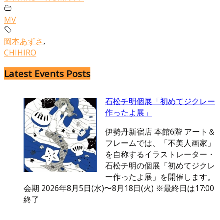
MV
岡本あずさ
,
CHIHIRO
Latest Events Posts
石松チ明個展「初めてジクレー
作ったよ展」
伊勢丹新宿店 本館6階 アート＆
フレームでは、「不美人画家」
を自称するイラストレーター・
石松チ明の個展「初めてジクレ
ー作ったよ展」を開催します。
会期 2026年8月5日(水)〜8月18日(火) ※最終日は17:00
終了