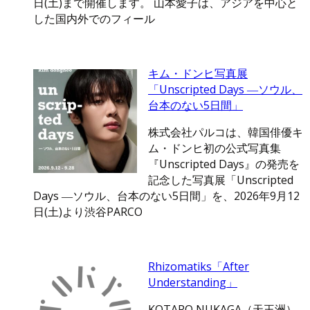
日(土)まで開催します。 山本愛子は、アジアを中心と
した国内外でのフィール
キム・ドンヒ写真展
「Unscripted Days ―ソウル、
台本のない5日間」
株式会社パルコは、韓国俳優キ
ム・ドンヒ初の公式写真集
『Unscripted Days』の発売を
記念した写真展「Unscripted
Days ―ソウル、台本のない5日間」を、2026年9月12
日(土)より渋谷PARCO
Rhizomatiks「After
Understanding」
KOTARO NUKAGA（天王洲）