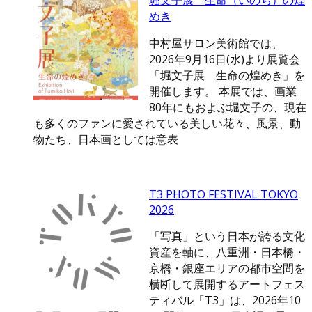
堀文子展 生命（いのち）の煌
めき
中村屋サロン美術館では、
2026年9月16日(水)より展覧会
「堀文子展 生命の煌めき」を
開催します。 本展では、画業
80年にもおよぶ堀文子の、現在
も多くのファンに愛されている美しい花々、風景、動
物たち、日本画としては意表
T3 PHOTO FESTIVAL TOKYO
2026
「写真」という日本が誇る文化
資産を軸に、八重洲・日本橋・
京橋・銀座エリアの都市空間を
横断して展開するアートフェス
ティバル「T3」は、2026年10