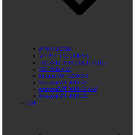
超FUJI-Q! 2020
マイナビ TGC 2020 S/S
TGC SHIZUOKA 2020 for SDGs
TGC 2019 A/W
RakutenFWT 2020 S/S
AmazonFWT 2019 S/S
AmazonFWT 2018-19 A/W
AmazonFWT 2018 S/S
LIVE