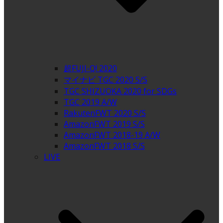
超FUJI-Q! 2020
マイナビ TGC 2020 S/S
TGC SHIZUOKA 2020 for SDGs
TGC 2019 A/W
RakutenFWT 2020 S/S
AmazonFWT 2019 S/S
AmazonFWT 2018-19 A/W
AmazonFWT 2018 S/S
LIVE