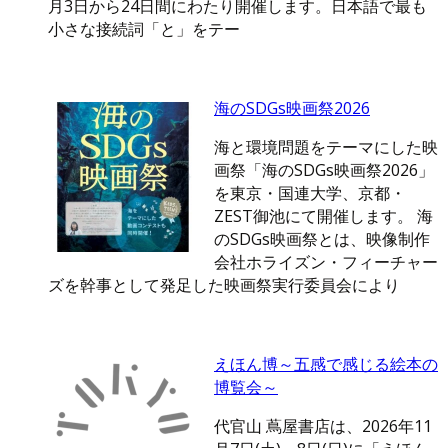
月3日から24日間にわたり開催します。日本語で最も
小さな接続詞「と」をテー
海のSDGs映画祭2026
海と環境問題をテーマにした映
画祭「海のSDGs映画祭2026」
を東京・国連大学、京都・
ZEST御池にて開催します。 海
のSDGs映画祭とは、映像制作
会社ホライズン・フィーチャー
ズを幹事として発足した映画祭実行委員会により
えほん博～五感で感じる絵本の
博覧会～
代官山 蔦屋書店は、2026年11