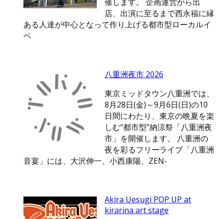
催します。 企画運営から出
店、出演に至るまで西永福に縁
ある人達が中心となって作り上げる都市型ローカルイ
ベ
八重洲夜市 2026
東京ミッドタウン八重洲では、
8月28日(金)～9月6日(日)の10
日間にわたり、東京の晩夏を楽
しむ“都市型”納涼祭「八重洲夜
市」を開催します。 八重洲の
夜を彩るフリーライブ「八重洲
音宴」には、大沢伸一、小西康陽、ZEN-
Akira Uesugi POP UP at
kirarina art stage