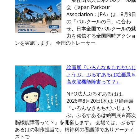
一般社団法人日本パルクール協
会（Japan Parkour
Association：JPA）は、8月9日
の「パルクールの日」に合わ
せ、日本全国でパルクールの魅
力を発信する全国同時アクショ
ンを実施します。 全国のトレーサー
絵画展『いろんなきもちだいじ
ょうぶ。ぷるすあるは絵画展＆
高次脳機能障害って？』
NPO法人ぷるすあるはは、
2026年8月20日(木)より絵画展
『いろんなきもちだいじょう
ぶ。ぷるすあるは絵画展＆高次
脳機能障害って？』を開催します。 会場では、ぷるす
あるはの制作担当で、精神科の看護師でありアーティ
ストで