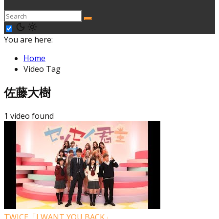
You are here:
Home
Video Tag
佐藤大樹
1 video found
TWICE「I WANT YOU BACK」