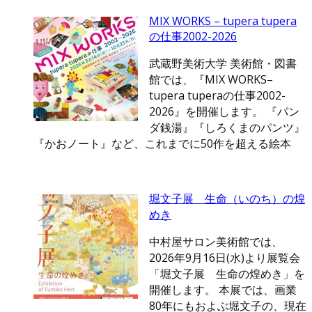
MIX WORKS – tupera tupera
の仕事2002-2026
武蔵野美術大学 美術館・図書
館では、『MIX WORKS–
tupera tuperaの仕事2002-
2026』を開催します。 『パン
ダ銭湯』『しろくまのパンツ』
『かおノート』など、これまでに50作を超える絵本
堀文子展 生命（いのち）の煌
めき
中村屋サロン美術館では、
2026年9月16日(水)より展覧会
「堀文子展 生命の煌めき」を
開催します。 本展では、画業
80年にもおよぶ堀文子の、現在