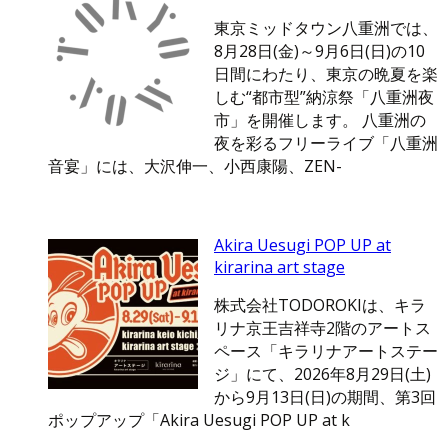
東京ミッドタウン八重洲では、
8月28日(金)～9月6日(日)の10
日間にわたり、東京の晩夏を楽
しむ“都市型”納涼祭「八重洲夜
市」を開催します。 八重洲の
夜を彩るフリーライブ「八重洲
音宴」には、大沢伸一、小西康陽、ZEN-
Akira Uesugi POP UP at
kirarina art stage
株式会社TODOROKIは、キラ
リナ京王吉祥寺2階のアートス
ペース「キラリナアートステー
ジ」にて、2026年8月29日(土)
から9月13日(日)の期間、第3回
ポップアップ「Akira Uesugi POP UP at k