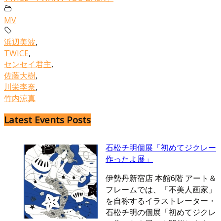
MV
浜辺美波
,
TWICE
,
センセイ君主
,
佐藤大樹
,
川栄李奈
,
竹内涼真
Latest Events Posts
石松チ明個展「初めてジクレー
作ったよ展」
伊勢丹新宿店 本館6階 アート＆
フレームでは、「不美人画家」
を自称するイラストレーター・
石松チ明の個展「初めてジクレ