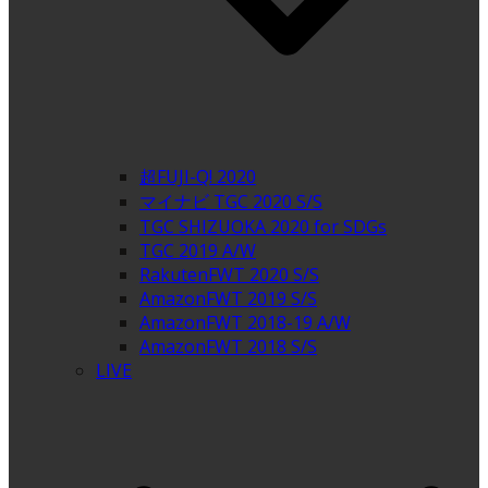
超FUJI-Q! 2020
マイナビ TGC 2020 S/S
TGC SHIZUOKA 2020 for SDGs
TGC 2019 A/W
RakutenFWT 2020 S/S
AmazonFWT 2019 S/S
AmazonFWT 2018-19 A/W
AmazonFWT 2018 S/S
LIVE