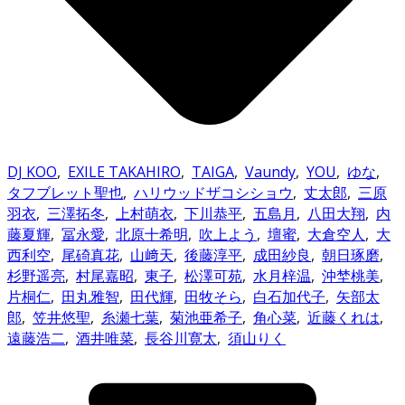
DJ KOO
,
EXILE TAKAHIRO
,
TAIGA
,
Vaundy
,
YOU
,
ゆな
,
タフブレット聖也
,
ハリウッドザコシショウ
,
丈太郎
,
三原
羽衣
,
三澤拓冬
,
上村萌衣
,
下川恭平
,
五島月
,
八田大翔
,
内
藤夏輝
,
冨永愛
,
北原十希明
,
吹上よう
,
壇蜜
,
大倉空人
,
大
西利空
,
尾碕真花
,
山﨑天
,
後藤淳平
,
成田紗良
,
朝日琢磨
,
杉野遥亮
,
村尾嘉昭
,
東子
,
松澤可苑
,
水月梓温
,
沖埜桃美
,
片桐仁
,
田丸雅智
,
田代輝
,
田牧そら
,
白石加代子
,
矢部太
郎
,
笠井悠聖
,
糸瀬七葉
,
菊池亜希子
,
角心菜
,
近藤くれは
,
遠藤浩二
,
酒井唯菜
,
長谷川寛太
,
須山りく