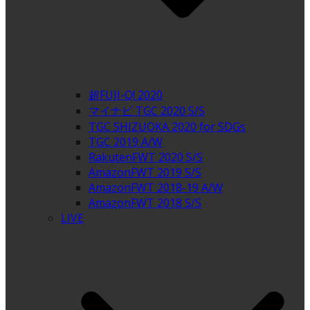
超FUJI-Q! 2020
マイナビ TGC 2020 S/S
TGC SHIZUOKA 2020 for SDGs
TGC 2019 A/W
RakutenFWT 2020 S/S
AmazonFWT 2019 S/S
AmazonFWT 2018-19 A/W
AmazonFWT 2018 S/S
LIVE