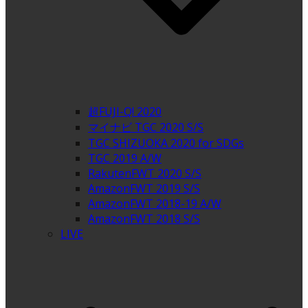
超FUJI-Q! 2020
マイナビ TGC 2020 S/S
TGC SHIZUOKA 2020 for SDGs
TGC 2019 A/W
RakutenFWT 2020 S/S
AmazonFWT 2019 S/S
AmazonFWT 2018-19 A/W
AmazonFWT 2018 S/S
LIVE