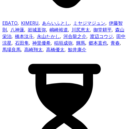
EBATO
,
KIMERU
,
あらいふとし
,
ミヤジマジュン
,
伊藤智
則
,
八神蓮
,
岩城直弥
,
嶋崎裕道
,
川尻恵太
,
御堂耕平
,
森山
栄治
,
橋本汰斗
,
永山たかし
,
河合龍之介
,
渡辺コウジ
,
田中
涼星
,
石田隼
,
神里優希
,
稲垣成弥
,
輝馬
,
郷本直也
,
青春
,
馬場良馬
,
高崎翔太
,
高橋優太
,
鯨井康介