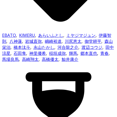
EBATO
,
KIMERU
,
あらいふとし
,
ミヤジマジュン
,
伊藤智
則
,
八神蓮
,
岩城直弥
,
嶋崎裕道
,
川尻恵太
,
御堂耕平
,
森山
栄治
,
橋本汰斗
,
永山たかし
,
河合龍之介
,
渡辺コウジ
,
田中
涼星
,
石田隼
,
神里優希
,
稲垣成弥
,
輝馬
,
郷本直也
,
青春
,
馬場良馬
,
高崎翔太
,
高橋優太
,
鯨井康介