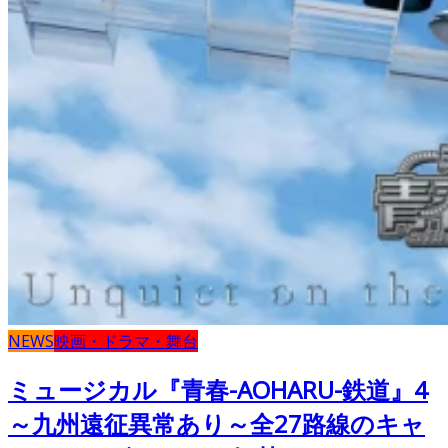
NEWS
映画・ドラマ・舞台
ミュージカル『青春-AOHARU-鉄道』4
～九州遠征異常あり～全27路線のキャ