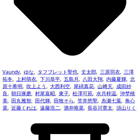
Vaundy
,
ゆな
,
タフブレット聖也
,
丈太郎
,
三原羽衣
,
三澤
拓冬
,
上村萌衣
,
下川恭平
,
五島月
,
八田大翔
,
内藤夏輝
,
北
原十希明
,
吹上よう
,
大西利空
,
尾碕真花
,
山﨑天
,
成田紗
良
,
朝日琢磨
,
村尾嘉昭
,
東子
,
松澤可苑
,
水月梓温
,
沖埜桃
美
,
田丸雅智
,
田代輝
,
田牧そら
,
笠井悠聖
,
糸瀬七葉
,
角心
菜
,
近藤くれは
,
遠藤浩二
,
酒井唯菜
,
長谷川寛太
,
須山りく