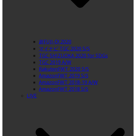
超FUJI-Q! 2020
マイナビ TGC 2020 S/S
TGC SHIZUOKA 2020 for SDGs
TGC 2019 A/W
RakutenFWT 2020 S/S
AmazonFWT 2019 S/S
AmazonFWT 2018-19 A/W
AmazonFWT 2018 S/S
LIVE