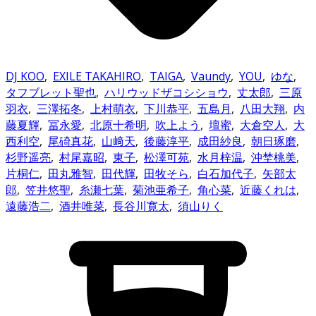
DJ KOO
,
EXILE TAKAHIRO
,
TAIGA
,
Vaundy
,
YOU
,
ゆな
,
タフブレット聖也
,
ハリウッドザコシショウ
,
丈太郎
,
三原
羽衣
,
三澤拓冬
,
上村萌衣
,
下川恭平
,
五島月
,
八田大翔
,
内
藤夏輝
,
冨永愛
,
北原十希明
,
吹上よう
,
壇蜜
,
大倉空人
,
大
西利空
,
尾碕真花
,
山﨑天
,
後藤淳平
,
成田紗良
,
朝日琢磨
,
杉野遥亮
,
村尾嘉昭
,
東子
,
松澤可苑
,
水月梓温
,
沖埜桃美
,
片桐仁
,
田丸雅智
,
田代輝
,
田牧そら
,
白石加代子
,
矢部太
郎
,
笠井悠聖
,
糸瀬七葉
,
菊池亜希子
,
角心菜
,
近藤くれは
,
遠藤浩二
,
酒井唯菜
,
長谷川寛太
,
須山りく