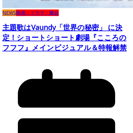
NEWS
映画・ドラマ・舞台
主題歌はVaundy「世界の秘密」 に決
定！ショートショート劇場『こころの
フフフ』メインビジュアル＆特報解禁