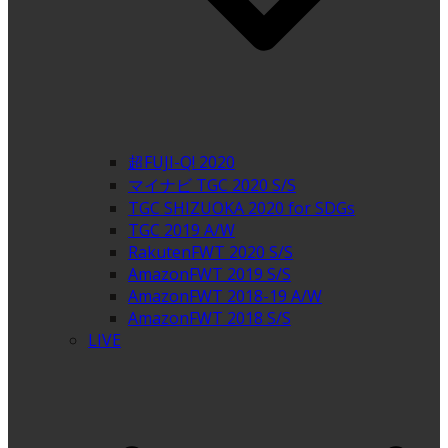
超FUJI-Q! 2020
マイナビ TGC 2020 S/S
TGC SHIZUOKA 2020 for SDGs
TGC 2019 A/W
RakutenFWT 2020 S/S
AmazonFWT 2019 S/S
AmazonFWT 2018-19 A/W
AmazonFWT 2018 S/S
LIVE