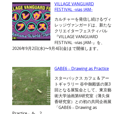
VILLAGE VANGUARD
FESTIVAL -vias JAM-
カルチャーを発信し続けるヴィ
レッジヴァンガードは、新たな
クリエイターフェスティバル
『VILLAGE VANGUARD
FESTIVAL -vias JAM-』を、
2026年9月2日(水)〜9月4日(金)まで開催します。
GABE6 ‒ Drawing as Practice
スターバックス カフェ & アー
トギャラリー 谷中御殿坂の第3
回となる展覧会として、東京藝
術大学油画第6研究室（薄久保
香研究室）との初の共同企画展
「GABE6 ‒ Drawing as
Practice」を、2