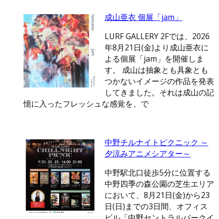
成山亜衣 個展「jam」
LURF GALLERY 2Fでは、2026
年8月21日(金)より成山亜衣に
よる個展「jam」を開催しま
す。 成山は抽象とも具象とも
つかないイメージの作品を発表
してきました。それは成山の記
憶に入ったフレッシュな感覚を、で
中野チルナイトピクニック ～
夕涼みアニメシアター～
中野駅北口徒歩5分に位置する
中野四季の森公園の芝生エリア
において、8月21日(金)から23
日(日)までの3日間、オフィス
ビル「中野セントラルパークイ