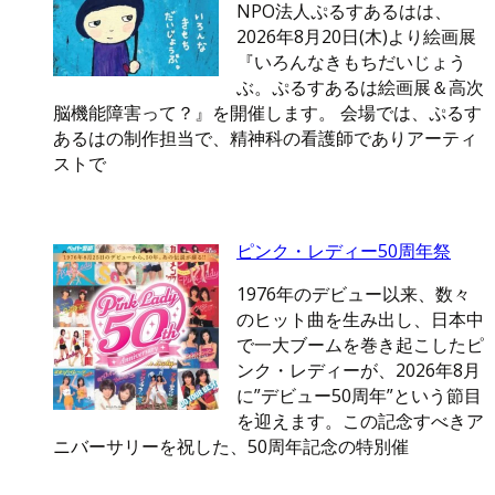
NPO法人ぷるすあるはは、
2026年8月20日(木)より絵画展
『いろんなきもちだいじょう
ぶ。ぷるすあるは絵画展＆高次
脳機能障害って？』を開催します。 会場では、ぷるす
あるはの制作担当で、精神科の看護師でありアーティ
ストで
ピンク・レディー50周年祭
1976年のデビュー以来、数々
のヒット曲を生み出し、日本中
で一大ブームを巻き起こしたピ
ンク・レディーが、2026年8月
に”デビュー50周年”という節目
を迎えます。この記念すべきア
ニバーサリーを祝した、50周年記念の特別催