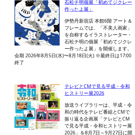
石松チ明個展「初めてジクレー
作ったよ展」
伊勢丹新宿店 本館6階 アート＆
フレームでは、「不美人画家」
を自称するイラストレーター・
石松チ明の個展「初めてジクレ
ー作ったよ展」を開催します。
会期 2026年8月5日(水)〜8月18日(火) ※最終日は17:00
終了
テレビとCMで見る平成・令和
ヒストリー展2026
放送ライブラリーは、平成・令
和の時代をテレビ番組とCMで
振り返る企画展「テレビとCM
で見る平成・令和ヒストリー展
2026」を8月7日～9月27日に開