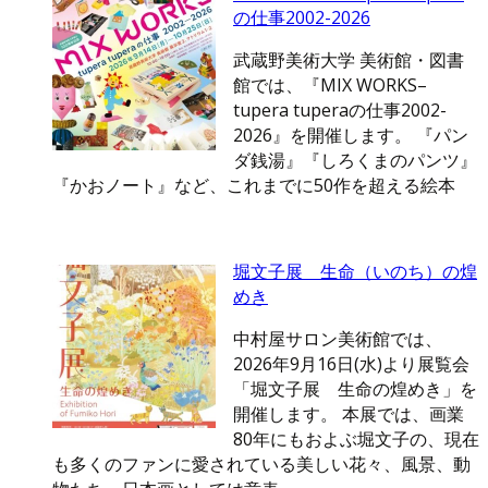
の仕事2002-2026
武蔵野美術大学 美術館・図書
館では、『MIX WORKS–
tupera tuperaの仕事2002-
2026』を開催します。 『パン
ダ銭湯』『しろくまのパンツ』
『かおノート』など、これまでに50作を超える絵本
堀文子展 生命（いのち）の煌
めき
中村屋サロン美術館では、
2026年9月16日(水)より展覧会
「堀文子展 生命の煌めき」を
開催します。 本展では、画業
80年にもおよぶ堀文子の、現在
も多くのファンに愛されている美しい花々、風景、動