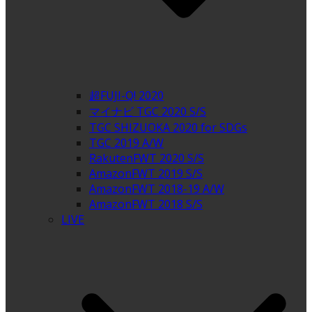
超FUJI-Q! 2020
マイナビ TGC 2020 S/S
TGC SHIZUOKA 2020 for SDGs
TGC 2019 A/W
RakutenFWT 2020 S/S
AmazonFWT 2019 S/S
AmazonFWT 2018-19 A/W
AmazonFWT 2018 S/S
LIVE