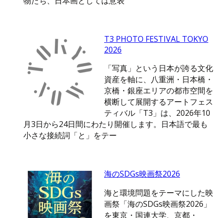
物たち、日本画としては意表
T3 PHOTO FESTIVAL TOKYO
2026
「写真」という日本が誇る文化
資産を軸に、八重洲・日本橋・
京橋・銀座エリアの都市空間を
横断して展開するアートフェス
ティバル「T3」は、2026年10
月3日から24日間にわたり開催します。日本語で最も
小さな接続詞「と」をテー
海のSDGs映画祭2026
海と環境問題をテーマにした映
画祭「海のSDGs映画祭2026」
を東京・国連大学、京都・