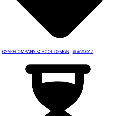
OSARECOMPANY SCHOOL DESIGN
,
達家真姫宝