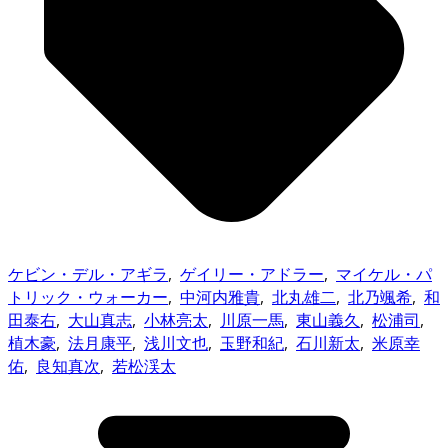
ケビン・デル・アギラ
,
ゲイリー・アドラー
,
マイケル・パ
トリック・ウォーカー
,
中河内雅貴
,
北丸雄二
,
北乃颯希
,
和
田泰右
,
大山真志
,
小林亮太
,
川原一馬
,
東山義久
,
松浦司
,
植木豪
,
法月康平
,
浅川文也
,
玉野和紀
,
石川新太
,
米原幸
佑
,
良知真次
,
若松渓太