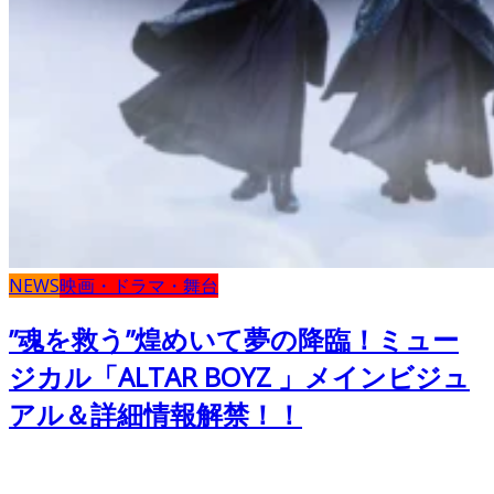
NEWS
映画・ドラマ・舞台
”魂を救う”煌めいて夢の降臨！ミュー
ジカル「ALTAR BOYZ 」メインビジュ
アル＆詳細情報解禁！！