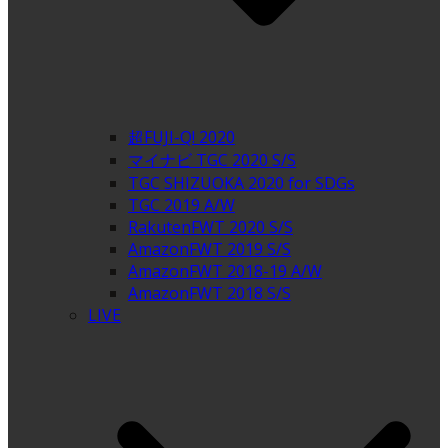
超FUJI-Q! 2020
マイナビ TGC 2020 S/S
TGC SHIZUOKA 2020 for SDGs
TGC 2019 A/W
RakutenFWT 2020 S/S
AmazonFWT 2019 S/S
AmazonFWT 2018-19 A/W
AmazonFWT 2018 S/S
LIVE