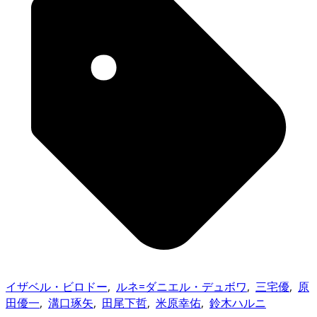
イザベル・ビロドー
,
ルネ=ダニエル・デュボワ
,
三宅優
,
原
田優一
,
溝口琢矢
,
田尾下哲
,
米原幸佑
,
鈴木ハルニ