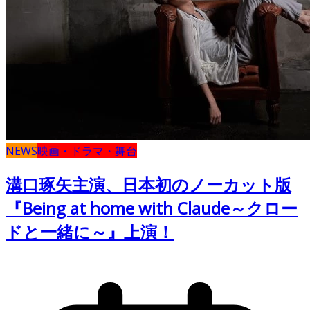
NEWS
映画・ドラマ・舞台
溝口琢矢主演、日本初のノーカット版
『Being at home with Claude～クロー
ドと一緒に～』上演！