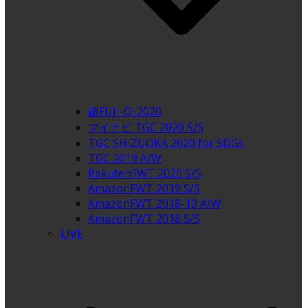
超FUJI-Q! 2020
マイナビ TGC 2020 S/S
TGC SHIZUOKA 2020 for SDGs
TGC 2019 A/W
RakutenFWT 2020 S/S
AmazonFWT 2019 S/S
AmazonFWT 2018-19 A/W
AmazonFWT 2018 S/S
LIVE