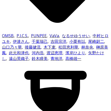
OMSB
,
P.I.C.S.
,
PUNPEE
,
VaVa
,
なるせゆうせい
,
中村ヒロ
ユキ
,
伊達さん
,
千葉瑞己
,
吉田宗洋
,
小栗有以
,
尾崎尉二
,
山口乃々華
,
後藤健流
,
木下麦
,
松田恵利華
,
林奈央
,
榊原美
鳳
,
此元和津也
,
河内浩
,
渡辺恵理
,
濱岸ひより
,
矢野たけ
し
,
遠山景織子
,
鈴木瞳美
,
青地洋
,
高橋雄一