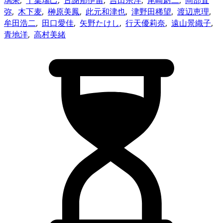
璃果
,
千葉瑞己
,
古謝那伊留
,
吉田宗洋
,
尾崎尉二
,
岡部直
弥
,
木下麦
,
榊原美鳳
,
此元和津也
,
津野田稀望
,
渡辺恵理
,
牟田浩二
,
田口愛佳
,
矢野たけし
,
行天優莉奈
,
遠山景織子
,
青地洋
,
高村美緒