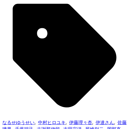
なるせゆうせい
,
中村ヒロユキ
,
伊藤理々杏
,
伊達さん
,
佐藤