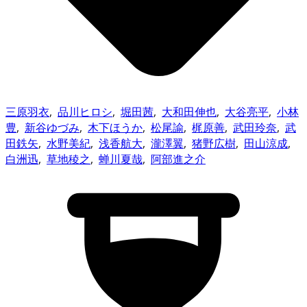
三原羽衣
,
品川ヒロシ
,
堀田茜
,
大和田伸也
,
大谷亮平
,
小林
豊
,
新谷ゆづみ
,
木下ほうか
,
松尾諭
,
梶原善
,
武田玲奈
,
武
田鉄矢
,
水野美紀
,
浅香航大
,
瀧澤翼
,
猪野広樹
,
田山涼成
,
白洲迅
,
草地稜之
,
蝉川夏哉
,
阿部進之介