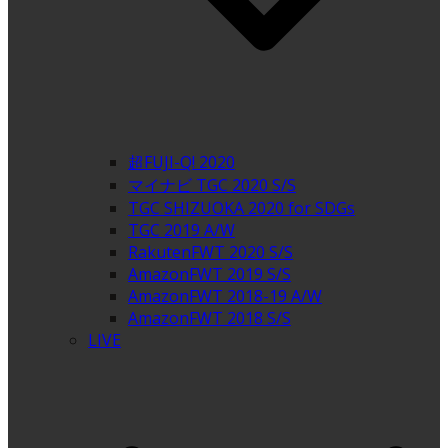
超FUJI-Q! 2020
マイナビ TGC 2020 S/S
TGC SHIZUOKA 2020 for SDGs
TGC 2019 A/W
RakutenFWT 2020 S/S
AmazonFWT 2019 S/S
AmazonFWT 2018-19 A/W
AmazonFWT 2018 S/S
LIVE