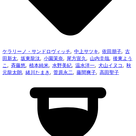
ケラリーノ・サンドロヴィッチ
,
中上サツキ
,
依田朋子
,
古
田新太
,
坂東龍汰
,
小園茉奈
,
尾方宣久
,
山内圭哉
,
後東よう
こ
,
斉藤悠
,
植本純米
,
水野美紀
,
温水洋一
,
犬山イヌコ
,
秋
元龍太朗
,
緒川たまき
,
菅原永二
,
藤間爽子
,
高田聖子