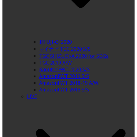
超FUJI-Q! 2020
マイナビ TGC 2020 S/S
TGC SHIZUOKA 2020 for SDGs
TGC 2019 A/W
RakutenFWT 2020 S/S
AmazonFWT 2019 S/S
AmazonFWT 2018-19 A/W
AmazonFWT 2018 S/S
LIVE