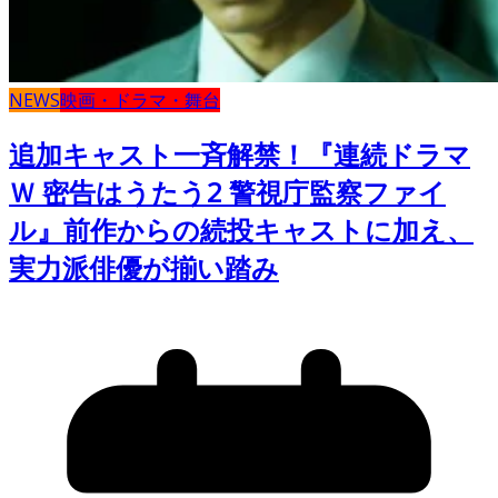
NEWS
映画・ドラマ・舞台
追加キャスト一斉解禁！『連続ドラマ
Ｗ 密告はうたう2 警視庁監察ファイ
ル』前作からの続投キャストに加え、
実力派俳優が揃い踏み