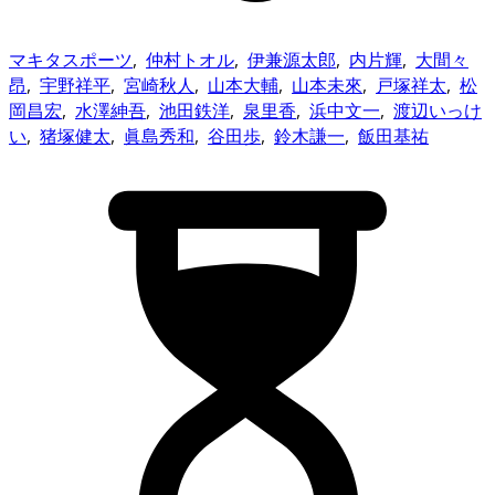
マキタスポーツ
,
仲村トオル
,
伊兼源太郎
,
内片輝
,
大間々
昂
,
宇野祥平
,
宮崎秋人
,
山本大輔
,
山本未來
,
戸塚祥太
,
松
岡昌宏
,
水澤紳吾
,
池田鉄洋
,
泉里香
,
浜中文一
,
渡辺いっけ
い
,
猪塚健太
,
眞島秀和
,
谷田歩
,
鈴木謙一
,
飯田基祐