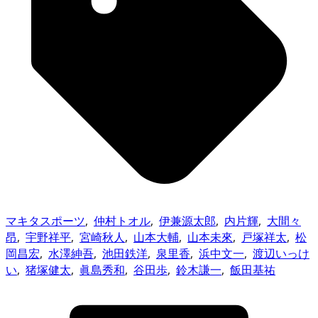
マキタスポーツ
,
仲村トオル
,
伊兼源太郎
,
内片輝
,
大間々
昂
,
宇野祥平
,
宮崎秋人
,
山本大輔
,
山本未來
,
戸塚祥太
,
松
岡昌宏
,
水澤紳吾
,
池田鉄洋
,
泉里香
,
浜中文一
,
渡辺いっけ
い
,
猪塚健太
,
眞島秀和
,
谷田歩
,
鈴木謙一
,
飯田基祐