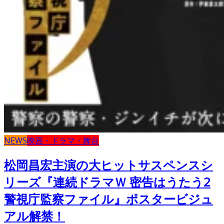
NEWS
映画・ドラマ・舞台
松岡昌宏主演の大ヒットサスペンスシ
リーズ『連続ドラマＷ 密告はうたう2
警視庁監察ファイル』ポスタービジュ
アル解禁！