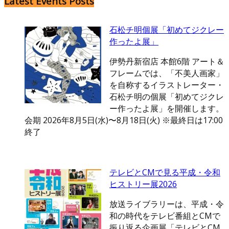
Latest Events Posts
石松チ明個展「初めてジクレー
作ったよ展」
伊勢丹新宿店 本館6階 アート＆
フレームでは、「不美人画家」
を自称するイラストレーター・
石松チ明の個展「初めてジクレ
ー作ったよ展」を開催します。
会期 2026年8月5日(水)〜8月18日(火) ※最終日は17:00
終了
テレビとCMで見る平成・令和
ヒストリー展2026
放送ライブラリーは、平成・令
和の時代をテレビ番組とCMで
振り返る企画展「テレビとCM