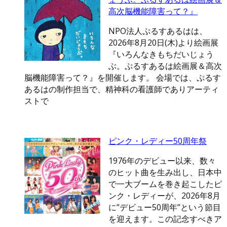
高次脳機能障害って？』
NPO法人ぷるすあるはは、
2026年8月20日(木)より絵画展
『いろんなきもちだいじょう
ぶ。ぷるすあるは絵画展＆高次
脳機能障害って？』を開催します。 会場では、ぷるす
あるはの制作担当で、精神科の看護師でありアーティ
ストで
ピンク・レディー50周年祭
1976年のデビュー以来、数々
のヒット曲を生み出し、日本中
で一大ブームを巻き起こしたピ
ンク・レディーが、2026年8月
に”デビュー50周年”という節目
を迎えます。この記念すべきア