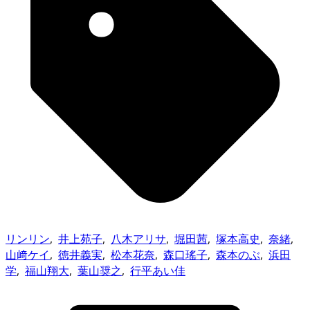
リンリン
,
井上苑子
,
八木アリサ
,
堀田茜
,
塚本高史
,
奈緒
,
山﨑ケイ
,
徳井義実
,
松本花奈
,
森口瑤子
,
森本のぶ
,
浜田
学
,
福山翔大
,
葉山奨之
,
行平あい佳