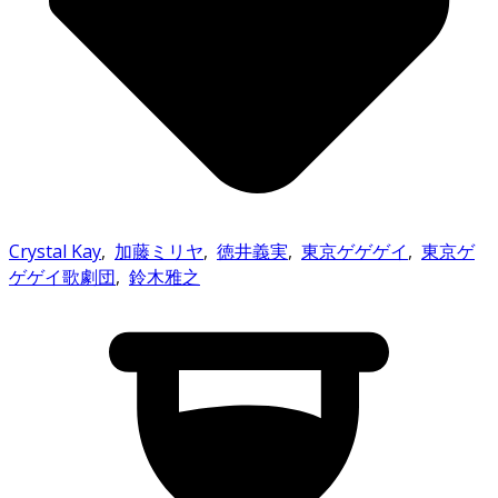
Crystal Kay
,
加藤ミリヤ
,
徳井義実
,
東京ゲゲゲイ
,
東京ゲ
ゲゲイ歌劇団
,
鈴木雅之