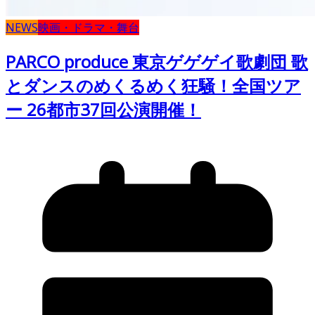
NEWS
映画・ドラマ・舞台
PARCO produce 東京ゲゲゲイ歌劇団 歌
とダンスのめくるめく狂騒！全国ツア
ー 26都市37回公演開催！