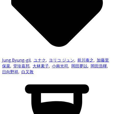
Jung Byung-gil
,
ユナク
,
ヨリコ ジュン
,
前川泰之
,
加藤里
保菜
,
堂珍嘉邦
,
大林素子
,
小南光司
,
岡田夢以
,
岡田浩暉
,
日向野祥
,
白又敦