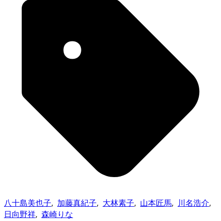
八十島美也子
,
加藤真紀子
,
大林素子
,
山本匠馬
,
川名浩介
,
日向野祥
,
森崎りな