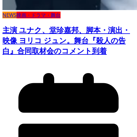
NEWS
映画・ドラマ・舞台
主演 ユナク、堂珍嘉邦、脚本・演出・
映像 ヨリコ ジュン。舞台『殺人の告
白』合同取材会のコメント到着