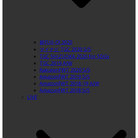
超FUJI-Q! 2020
マイナビ TGC 2020 S/S
TGC SHIZUOKA 2020 for SDGs
TGC 2019 A/W
RakutenFWT 2020 S/S
AmazonFWT 2019 S/S
AmazonFWT 2018-19 A/W
AmazonFWT 2018 S/S
LIVE