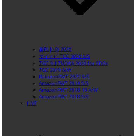
超FUJI-Q! 2020
マイナビ TGC 2020 S/S
TGC SHIZUOKA 2020 for SDGs
TGC 2019 A/W
RakutenFWT 2020 S/S
AmazonFWT 2019 S/S
AmazonFWT 2018-19 A/W
AmazonFWT 2018 S/S
LIVE