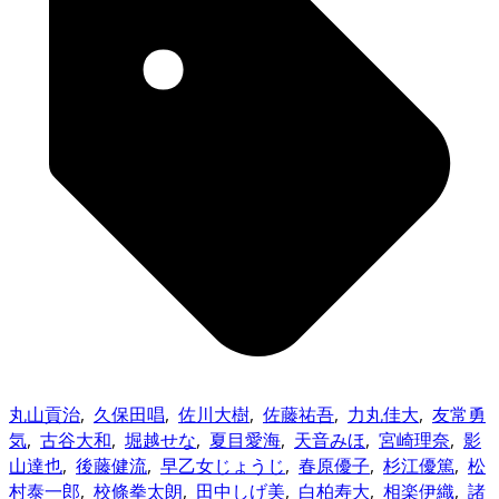
丸山貢治
,
久保田唱
,
佐川大樹
,
佐藤祐吾
,
力丸佳大
,
友常勇
気
,
古谷大和
,
堀越せな
,
夏目愛海
,
天音みほ
,
宮崎理奈
,
影
山達也
,
後藤健流
,
早乙女じょうじ
,
春原優子
,
杉江優篤
,
松
村泰一郎
,
校條拳太朗
,
田中しげ美
,
白柏寿大
,
相楽伊織
,
諸