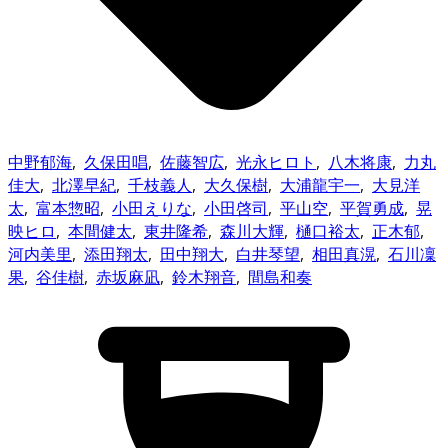
中野郁海
,
久保田唱
,
佐藤智広
,
光永ヒロト
,
八木将康
,
力丸
佳大
,
北澤早紀
,
千枝義人
,
大久保樹
,
大浦龍宇一
,
大見洋
太
,
富本惣昭
,
小田えりな
,
小田啓司
,
平山空
,
平賀勇成
,
晃
映ヒロ
,
本間健太
,
東井隆希
,
森川大輝
,
樋口裕太
,
正木郁
,
河内美里
,
添田翔太
,
田中翔大
,
白井琴望
,
相田真滉
,
石川凜
果
,
谷佳樹
,
赤坂麻凪
,
鈴木翔音
,
間島和奏