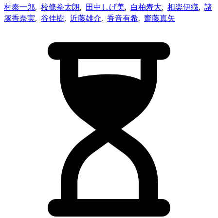
村泰一郎
,
校條拳太朗
,
田中しげ美
,
白柏寿大
,
相楽伊織
,
諸
塚香奈実
,
谷佳樹
,
近藤雄介
,
香音有希
,
齋藤真矢