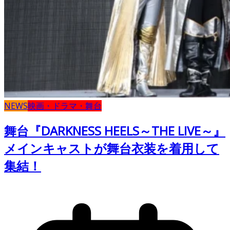
NEWS
映画・ドラマ・舞台
舞台『DARKNESS HEELS～THE LIVE～』
メインキャストが舞台衣装を着用して
集結！