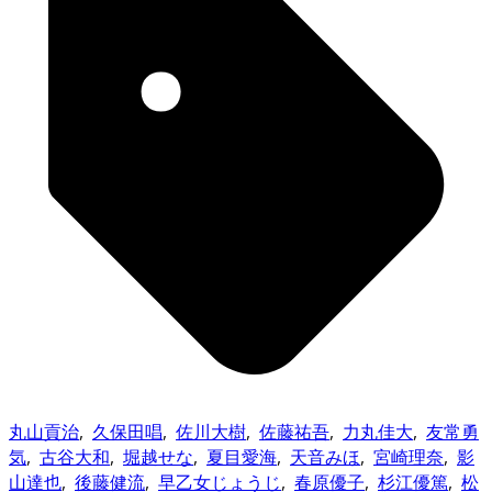
丸山貢治
,
久保田唱
,
佐川大樹
,
佐藤祐吾
,
力丸佳大
,
友常勇
気
,
古谷大和
,
堀越せな
,
夏目愛海
,
天音みほ
,
宮崎理奈
,
影
山達也
,
後藤健流
,
早乙女じょうじ
,
春原優子
,
杉江優篤
,
松