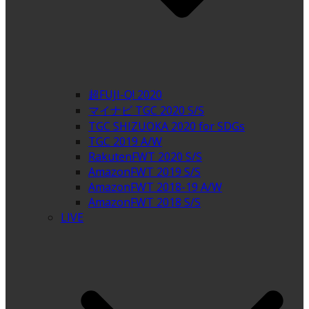
超FUJI-Q! 2020
マイナビ TGC 2020 S/S
TGC SHIZUOKA 2020 for SDGs
TGC 2019 A/W
RakutenFWT 2020 S/S
AmazonFWT 2019 S/S
AmazonFWT 2018-19 A/W
AmazonFWT 2018 S/S
LIVE