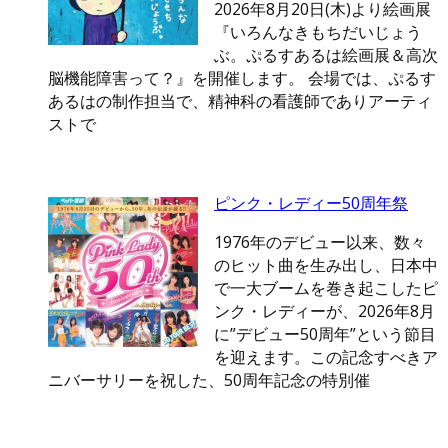
2026年8月20日(木)より絵画展
『いろんなきもちだいじょう
ぶ。ぷるすあるは絵画展＆高次
脳機能障害って？』を開催します。 会場では、ぷるす
あるはの制作担当で、精神科の看護師でありアーティ
ストで
ピンク・レディー50周年祭
1976年のデビュー以来、数々
のヒット曲を生み出し、日本中
で一大ブームを巻き起こしたピ
ンク・レディーが、2026年8月
に”デビュー50周年”という節目
を迎えます。この記念すべきア
ニバーサリーを祝した、50周年記念の特別催