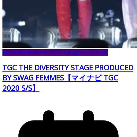
FASHION SHOW
PHOTO
マイナビ TGC 2020 S/S
TGC THE DIVERSITY STAGE PRODUCED
BY SWAG FEMMES【マイナビ TGC
2020 S/S】