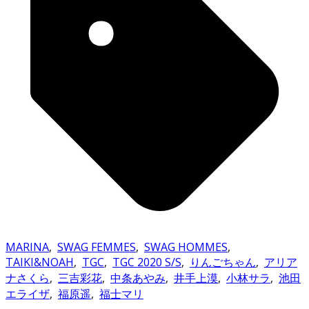
MARINA
,
SWAG FEMMES
,
SWAG HOMMES
,
TAIKI&NOAH
,
TGC
,
TGC 2020 S/S
,
りんごちゃん
,
アリア
ナさくら
,
三吉彩花
,
中条あやみ
,
井手上漠
,
小林サラ
,
池田
エライザ
,
福原遥
,
福士マリ