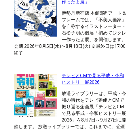
作ったよ展」
伊勢丹新宿店 本館6階 アート＆
フレームでは、「不美人画家」
を自称するイラストレーター・
石松チ明の個展「初めてジクレ
ー作ったよ展」を開催します。
会期 2026年8月5日(水)〜8月18日(火) ※最終日は17:00
終了
テレビとCMで見る平成・令和
ヒストリー展2026
放送ライブラリーは、平成・令
和の時代をテレビ番組とCMで
振り返る企画展「テレビとCM
で見る平成・令和ヒストリー展
2026」を8月7日～9月27日に開
催します。 放送ライブラリーでは、これまでに、企画