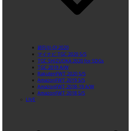
超FUJI-Q! 2020
マイナビ TGC 2020 S/S
TGC SHIZUOKA 2020 for SDGs
TGC 2019 A/W
RakutenFWT 2020 S/S
AmazonFWT 2019 S/S
AmazonFWT 2018-19 A/W
AmazonFWT 2018 S/S
LIVE