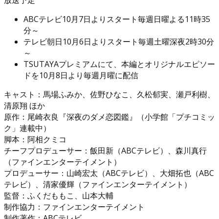
ABCテレビ10月7日よりスタート毎週日曜よる11時35
分～
テレビ朝日10月6日よりスタート毎週土曜深夜2時30分
～
TSUTAYAプレミアムにて、本編とオリジナルエピソー
ドを10月8日より毎週月曜に配信
キャスト：馬場ふみか、佐野ひなこ、久松郁実、瀬戸利樹、
清原翔 ほか
原作：尾崎衣良『深夜のダメ恋図鑑』（小学館「プチコミッ
ク」連載中）
脚本：阿相クミコ
チーフプロデューサー：飯田新（ABCテレビ）、森川真行
（ファインエンターテイメント）
プロデューサー：山崎宏太（ABCテレビ）、大畑拓也（ABC
テレビ）、清家優輝（ファインエンターテイメント）
監督：ふくだももこ、山本大輔
制作協力：ファインエンターテイメント
制作著作：ABCテレビ