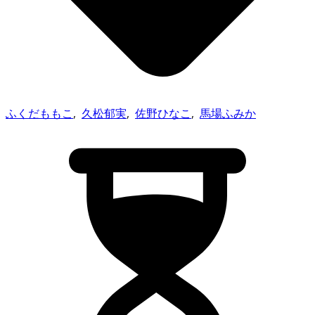
ふくだももこ
,
久松郁実
,
佐野ひなこ
,
馬場ふみか