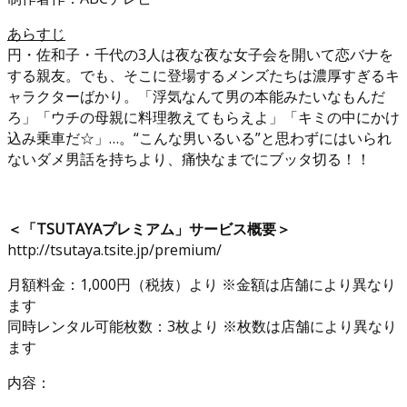
あらすじ
円・佐和子・千代の3人は夜な夜な女子会を開いて恋バナを
する親友。でも、そこに登場するメンズたちは濃厚すぎるキ
ャラクターばかり。「浮気なんて男の本能みたいなもんだ
ろ」「ウチの母親に料理教えてもらえよ」「キミの中にかけ
込み乗車だ☆」…。“こんな男いるいる”と思わずにはいられ
ないダメ男話を持ちより、痛快なまでにブッタ切る！！
＜「TSUTAYAプレミアム」サービス概要＞
http://tsutaya.tsite.jp/premium/
月額料金：1,000円（税抜）より ※金額は店舗により異なり
ます
同時レンタル可能枚数：3枚より ※枚数は店舗により異なり
ます
内容：