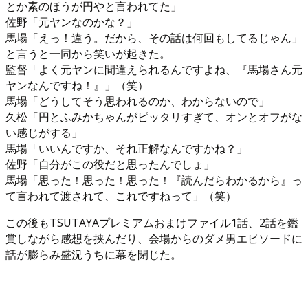
とか素のほうが円やと言われてた」
佐野「元ヤンなのかな？」
馬場「えっ！違う。だから、その話は何回もしてるじゃん」
と言うと一同から笑いが起きた。
監督「よく元ヤンに間違えられるんですよね、『馬場さん元
ヤンなんですね！』」（笑）
馬場「どうしてそう思われるのか、わからないので」
久松「円とふみかちゃんがピッタリすぎて、オンとオフがな
い感じがする」
馬場「いいんですか、それ正解なんですかね？」
佐野「自分がこの役だと思ったんでしょ」
馬場「思った！思った！思った！『読んだらわかるから』っ
て言われて渡されて、これですねって」（笑）
この後もTSUTAYAプレミアムおまけファイル1話、2話を鑑
賞しながら感想を挟んだり、会場からのダメ男エピソードに
話が膨らみ盛況うちに幕を閉じた。