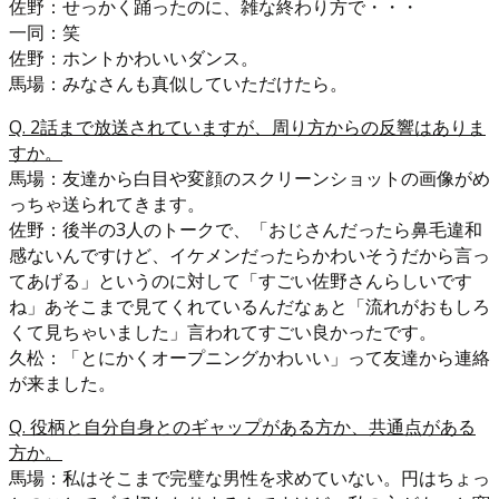
佐野：せっかく踊ったのに、雑な終わり方で・・・
一同：笑
佐野：ホントかわいいダンス。
馬場：みなさんも真似していただけたら。
Q. 2話まで放送されていますが、周り方からの反響はありま
すか。
馬場：友達から白目や変顔のスクリーンショットの画像がめ
っちゃ送られてきます。
佐野：後半の3人のトークで、「おじさんだったら鼻毛違和
感ないんですけど、イケメンだったらかわいそうだから言っ
てあげる」というのに対して「すごい佐野さんらしいです
ね」あそこまで見てくれているんだなぁと「流れがおもしろ
くて見ちゃいました」言われてすごい良かったです。
久松：「とにかくオープニングかわいい」って友達から連絡
が来ました。
Q. 役柄と自分自身とのギャップがある方か、共通点がある
方か。
馬場：私はそこまで完璧な男性を求めていない。円はちょっ