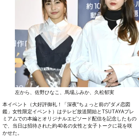
左から、佐野ひなこ、馬場ふみか、久松郁実
本イベント（大好評御礼！「深夜“ちょっと前の”ダメ恋図
鑑」女性限定イベント）はテレビ放送開始とTSUTAYAプレ
ミアムでの本編とオリジナルエピソード配信を記念したもの
で、当日は招待された約40名の女性と女子トークに花を咲
かせた。