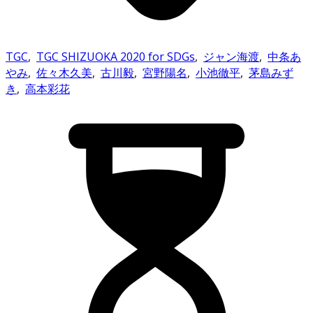
TGC
,
TGC SHIZUOKA 2020 for SDGs
,
ジャン海渡
,
中条あ
やみ
,
佐々木久美
,
古川毅
,
宮野陽名
,
小池徹平
,
茅島みず
き
,
高本彩花