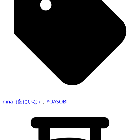
nina（藍にいな）
,
YOASOBI