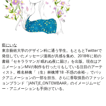
藍にいな
東京藝術大学のデザイン科に通う学生。もともとTwitterで
発信していたメッセージ漫画が共感を集め、2018年に初の
書籍『セキララマンガ 眠れぬ夜に届け』を出版。現在はア
ニメーションMVの制作を行ったりもしている注目のアーテ
ィスト。椎名林檎「（生）林檎博’18 -不惑の余裕-」でバッ
クアニメーションの一部を担当、さらに香取慎吾のファッシ
ョンブランド「JANTJE_ONTEMBAAR」のイメージムービ
ー・アニメーションも手掛けている。