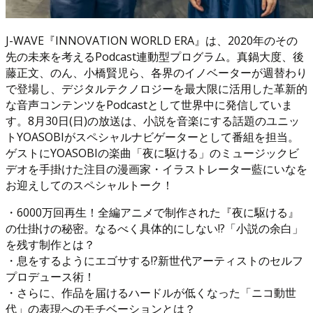
J-WAVE『INNOVATION WORLD ERA』は、2020年のその
先の未来を考えるPodcast連動型プログラム。真鍋大度、後
藤正文、のん、小橋賢児ら、各界のイノベーターが週替わり
で登場し、デジタルテクノロジーを最大限に活用した革新的
な音声コンテンツをPodcastとして世界中に発信していま
す。8月30日(日)の放送は、小説を音楽にする話題のユニッ
トYOASOBIがスペシャルナビゲーターとして番組を担当。
ゲストにYOASOBIの楽曲「夜に駆ける」のミュージックビ
デオを手掛けた注目の漫画家・イラストレーター藍にいなを
お迎えしてのスペシャルトーク！
・6000万回再生！全編アニメで制作された『夜に駆ける』
の仕掛けの秘密。なるべく具体的にしない!?「小説の余白」
を残す制作とは？
・息をするようにエゴサする!?新世代アーティストのセルフ
プロデュース術！
・さらに、作品を届けるハードルが低くなった「ニコ動世
代」の表現へのモチベーションとは？