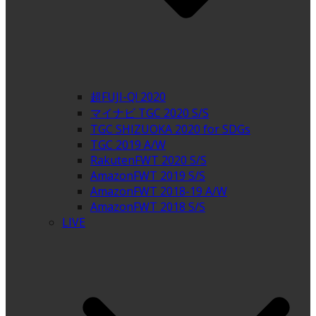
超FUJI-Q! 2020
マイナビ TGC 2020 S/S
TGC SHIZUOKA 2020 for SDGs
TGC 2019 A/W
RakutenFWT 2020 S/S
AmazonFWT 2019 S/S
AmazonFWT 2018-19 A/W
AmazonFWT 2018 S/S
LIVE