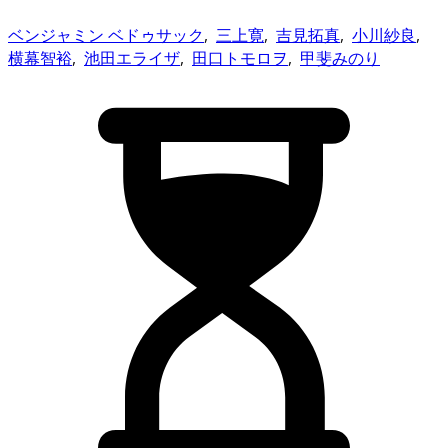
ベンジャミン ベドゥサック
,
三上寛
,
吉見拓真
,
小川紗良
,
横幕智裕
,
池田エライザ
,
田口トモロヲ
,
甲斐みのり