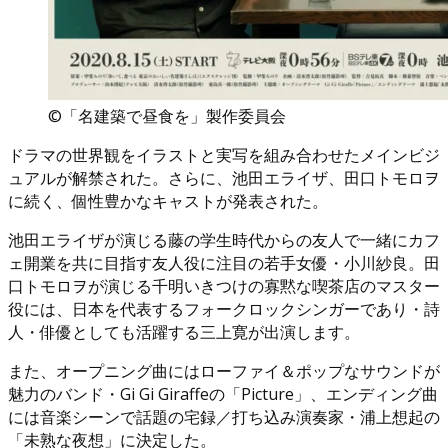
©「名建築で昼食を」製作委員会
ドラマの世界観をイラストと実写を組み合わせたメインビジ
ュアルが解禁された。さらに、池田エライザ、田口トモロヲ
に続く、個性豊かなキャストが発表された。
池田エライザが演じる藤の学生時代からの友人で一緒にカフ
ェ開業を共に目指す友人役に注目の若手女優・小川紗良。田
口トモロヲが演じる千明いきつけの寡黙な喫茶店のマスター
役には、日本を代表するフォークロックシンガーであり・詩
人・俳優としても活躍する三上寛が出演します。
また、オープニング曲にはローファイ＆ポップなサウンドが
魅力のバンド・Gi Gi Giraffeの「Picture」、エンディング曲
には音楽シーンで話題の宅録／打ち込み演奏家・浦上想起の
「未熟な夜想」に決定した。