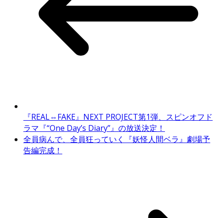
『REAL⇔FAKE』NEXT PROJECT第1弾、スピンオフド
ラマ『“One Day’s Diary”』の放送決定！
全員病んで、全員狂っていく『妖怪人間ベラ』劇場予
告編完成！