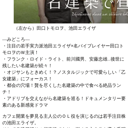
（左から）田口トモロヲ、池田エライザ
―みどころ―
・注目の若手実力派池田エライザ×名バイプレイヤー田口ト
モロヲのＷ主演！
・フランク・ロイド・ライト、前川國男、安藤忠雄…後世に
残したい名建築が続々！
・オジサンもときめく！？ノスタルジックで可愛らしい「乙
女建築」にフォーカス！
・都会の穴場！贅を尽くした名建築の中で食べる絶品ラン
チ！
・アドリブを交えながら名建築を巡る！ドキュメンタリー要
素のある新感覚ドラマ
カフェ開業を夢見る主人公のＯＬ役を演じるのは若手注目株
の池田エライザ。