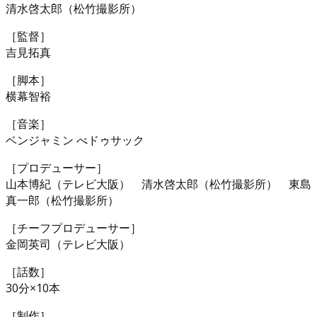
清水啓太郎（松竹撮影所）
［監督］
吉見拓真
［脚本］
横幕智裕
［音楽］
ベンジャミン べドゥサック
［プロデューサー］
山本博紀（テレビ大阪） 清水啓太郎（松竹撮影所） 東島
真一郎（松竹撮影所）
［チーフプロデューサー］
金岡英司（テレビ大阪）
［話数］
30分×10本
［制作］