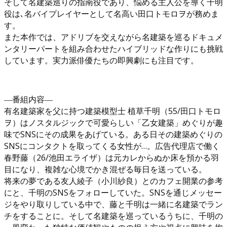
そして名建築巡りの指南役であり、悩める主人公を導く千明
役は､名バイプレイヤーとして名高い田口トモロヲが務めま
す。
また本作では、アドリブを交えながら名建築を巡るドキュメ
ンタリーパートを組み合わせたハイブリッドな作りにも挑戦
しています。実力派俳優たちの即興劇にも注目です。
―番組内容―
有名建築家を父に持つ建築模型士 植草千明（55/田口トモロ
ヲ）はノスタルジックで可愛らしい「乙女建築」めぐりが趣
味でSNSにその成果をあげている。ある日その建築めぐりの
SNSにコンタクトを取ってくる女性が…。広告代理店で働く
春野藤（26/池田エライザ）は元カレからぬか床を預かる羽
目になり、複雑な心境でかき混ぜる毎日を送っている。
将来の夢である友人綾子（小川紗良）とのカフェ開業の参考
にと、千明のSNSをフォローしていた。SNSを通じメッセー
ジをやり取りしている中で、藤と千明は一緒に名建築でラン
チをすることに。そして名建築を巡っているうちに、千明の