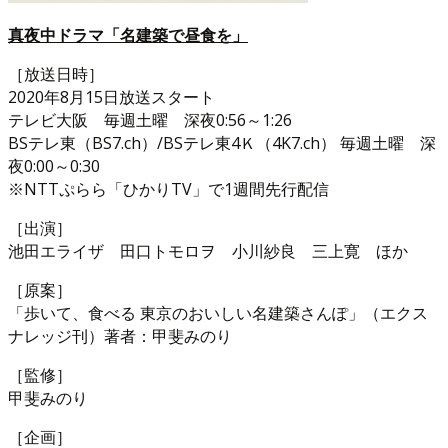
真夜中ドラマ「名建築で昼食を」
［放送日時］
2020年8月15日放送スタート
テレビ大阪 毎週土曜 深夜0:56～1:26
BSテレ東（BS7.ch）/BSテレ東4Ｋ（4K7.ch） 毎週土曜 深
夜0:00～0:30
※NTTぷらら「ひかりTV」で1週間先行配信
［出演］
池田エライザ 田口トモロヲ 小川紗良 三上寛 ほか
［原案］
「歩いて、食べる 東京のおいしい名建築さんぽ」（エクス
ナレッジ刊）著者：甲斐みのり
［監修］
甲斐みのり
［企画］