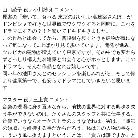
山口綾子 役／小川紗良 コメント
原案の「歩いて、食べる 東京のおいしい名建築さんぽ」が
ドンピシャで好きな世界観でワクワクすると同時に、これを
ドラマにするの？！と驚いてドキドキきました。
この作品と出会ってから、普段街を歩くときも建物が気にな
って気になって…上ばかり見て歩いています。開発が進み、
ツルピカの建物が増えていく東京ですが、その中でも変わら
ずどっしり構えた名建築と出会うと心がホッとします。この
ドラマも、そんな作品となれば嬉しいです。
同い年の池田さんとのセッションを楽しみながら、そして何
より健康第一で、心安らぐドラマにしていきたいと思いま
す。
マスター 役／三上寛 コメント
音楽の現場に身を置きながら、演技の世界に対する興味を失
う事ができないのは、たくさんのスタッフと共に仕事する、
音楽でいうならオーケストラのようなそれは、実は、『孤独
の領域』を維持する事だからだろう。私はこの人物の事を、
こういう風に捉えますということは、『貴方は誰ですか』と