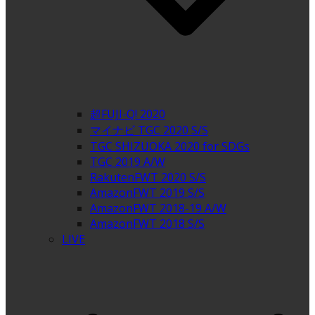
超FUJI-Q! 2020
マイナビ TGC 2020 S/S
TGC SHIZUOKA 2020 for SDGs
TGC 2019 A/W
RakutenFWT 2020 S/S
AmazonFWT 2019 S/S
AmazonFWT 2018-19 A/W
AmazonFWT 2018 S/S
LIVE