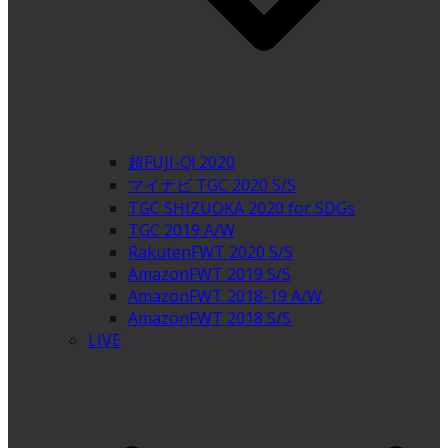
超FUJI-Q! 2020
マイナビ TGC 2020 S/S
TGC SHIZUOKA 2020 for SDGs
TGC 2019 A/W
RakutenFWT 2020 S/S
AmazonFWT 2019 S/S
AmazonFWT 2018-19 A/W
AmazonFWT 2018 S/S
LIVE