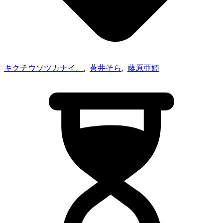
キクチウソツカナイ。
,
蒼井そら
,
藤原亜姫