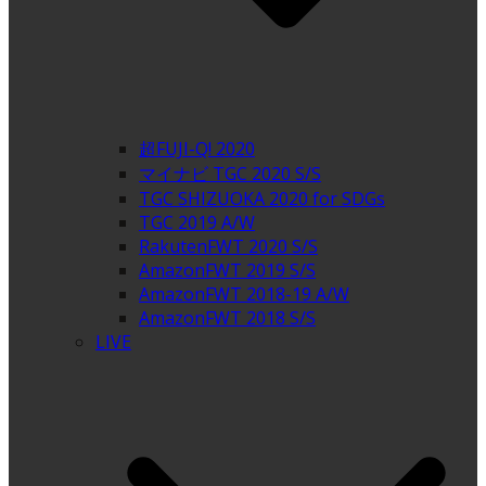
超FUJI-Q! 2020
マイナビ TGC 2020 S/S
TGC SHIZUOKA 2020 for SDGs
TGC 2019 A/W
RakutenFWT 2020 S/S
AmazonFWT 2019 S/S
AmazonFWT 2018-19 A/W
AmazonFWT 2018 S/S
LIVE