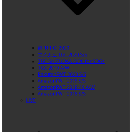
超FUJI-Q! 2020
マイナビ TGC 2020 S/S
TGC SHIZUOKA 2020 for SDGs
TGC 2019 A/W
RakutenFWT 2020 S/S
AmazonFWT 2019 S/S
AmazonFWT 2018-19 A/W
AmazonFWT 2018 S/S
LIVE