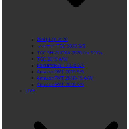
超FUJI-Q! 2020
マイナビ TGC 2020 S/S
TGC SHIZUOKA 2020 for SDGs
TGC 2019 A/W
RakutenFWT 2020 S/S
AmazonFWT 2019 S/S
AmazonFWT 2018-19 A/W
AmazonFWT 2018 S/S
LIVE