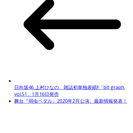
日向坂46 上村ひなの、雑誌初単独表紙!!「blt graph.
vol.51」1月16日発売
舞台『弱虫ペダル』2020年2月公演、最新情報発表！