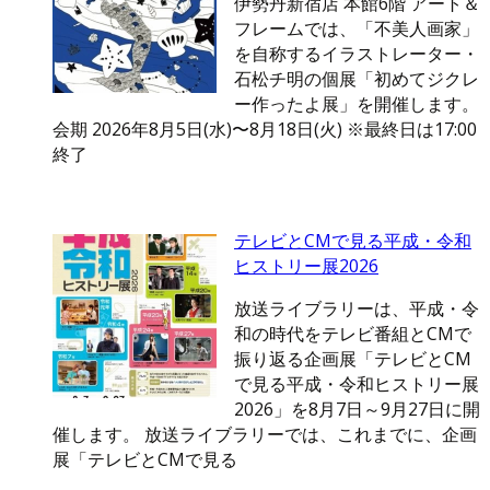
伊勢丹新宿店 本館6階 アート＆
フレームでは、「不美人画家」
を自称するイラストレーター・
石松チ明の個展「初めてジクレ
ー作ったよ展」を開催します。
会期 2026年8月5日(水)〜8月18日(火) ※最終日は17:00
終了
テレビとCMで見る平成・令和
ヒストリー展2026
放送ライブラリーは、平成・令
和の時代をテレビ番組とCMで
振り返る企画展「テレビとCM
で見る平成・令和ヒストリー展
2026」を8月7日～9月27日に開
催します。 放送ライブラリーでは、これまでに、企画
展「テレビとCMで見る