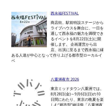
西永福FESTIVAL
商店街、駅前特設ステージから
ライブハウスを舞台に、一日を
通して西永福の魅力を満喫でき
るイベントを8月22日(土)に開
催します。 企画運営から出
店、出演に至るまで西永福に縁
ある人達が中心となって作り上げる都市型ローカルイ
ベ
八重洲夜市 2026
東京ミッドタウン八重洲では、
8月28日(金)～9月6日(日)の10
日間にわたり、東京の晩夏を楽
しむ“都市型”納涼祭「八重洲夜