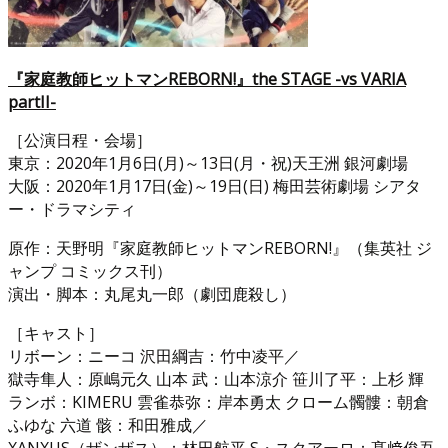
『家庭教師ヒットマンREBORN!』the STAGE -vs VARIA
partII-
［公演日程・会場］
東京：2020年1月6日(月)～13日(月・祝)天王洲 銀河劇場
大阪：2020年1月17日(金)～19日(日) 梅田芸術劇場 シアタ
ー・ドラマシティ
原作：天野明『家庭教師ヒットマンREBORN!』（集英社 ジ
ャンプ コミックス刊）
演出・脚本：丸尾丸一郎（劇団鹿殺し）
［キャスト］
リボーン：ニーコ 沢田綱吉：竹中凌平／
獄寺隼人：原嶋元久 山本 武：山本涼介 笹川了平：上杉 輝
ランボ：KIMERU 雲雀恭弥：岸本勇太 クローム髑髏：朝倉
ふゆな 六道 骸：和田雅成／
XANXUS（ザンザス）：林田航平 S・スクアーロ：髙﨑俊吾