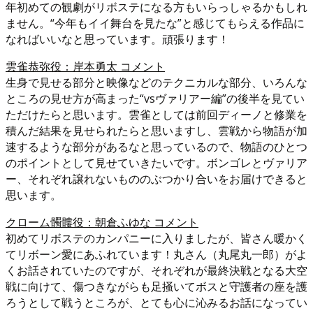
年初めての観劇がリボステになる方もいらっしゃるかもしれ
ません。“今年もイイ舞台を見たな”と感じてもらえる作品に
なればいいなと思っています。頑張ります！
雲雀恭弥役：岸本勇太 コメント
生身で見せる部分と映像などのテクニカルな部分、いろんな
ところの見せ方が高まった“vsヴァリアー編”の後半を見てい
ただけたらと思います。雲雀としては前回ディーノと修業を
積んだ結果を見せられたらと思いますし、雲戦から物語が加
速するような部分があるなと思っているので、物語のひとつ
のポイントとして見せていきたいです。ボンゴレとヴァリア
ー、それぞれ譲れないもののぶつかり合いをお届けできると
思います。
クローム髑髏役：朝倉ふゆな コメント
初めてリボステのカンパニーに入りましたが、皆さん暖かく
てリボーン愛にあふれています！丸さん（丸尾丸一郎）がよ
くお話されていたのですが、それぞれが最終決戦となる大空
戦に向けて、傷つきながらも足掻いてボスと守護者の座を護
ろうとして戦うところが、とても心に沁みるお話になってい