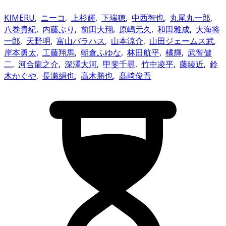
KIMERU
,
ニーコ
,
上杉輝
,
下瑞穂
,
中西智也
,
丸尾丸一郎
,
八巻貴紀
,
内藤ぶり
,
前田大翔
,
原嶋元久
,
和田雅成
,
大海将
一郎
,
天野明
,
富山バラハス
,
山本涼介
,
山田ジェームス武
,
岸本勇太
,
工藤翔馬
,
朝倉ふゆな
,
林田航平
,
橘輝
,
武智健
二
,
河合龍之介
,
深澤大河
,
甲斐千尋
,
竹中凌平
,
藤綾近
,
鈴
木かぐや
,
長瀬絹也
,
高木勝也
,
髙﨑俊吾