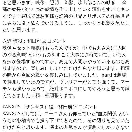
ると思います。映像、照明、音響、演出部さんの動き……全
部の効果がひとつの感情を作り出していく演出もすごくキレ
イです！霧戦ではお客様を幻術の世界とリボステの作品世界
にさらに引き込んでいけるように、しっかりと役割を果たし
たいと思います。
六道 骸役：和田雅成 コメント
映像やセット転換はもちろんですが、中でも丸さんは“人間
のやる意味”というものをすごく大事にされていて。いろん
な技が登場するのですが、あえて人間がやっているものもあ
りますので、楽しみにしていただけたらなと思います。初演
の時から今回の戦いを楽しみにしていました。partIは劇場
で拝見していたのですが、ヴァリアーがとても強くて、マー
モンも強かったので、絶対ボコボコにしてやろうと思って鍛
えてきました！精一杯頑張ります。
XANXUS（ザンザス）役：林田航平 コメント
XANXUSとしては、ニーコさんも仰っていた“血の関係”とい
うものを稽古でも掘り下げてきたので、その辺りを見ていた
だけたらと思います。演出の丸尾さんが演劇でしかできない