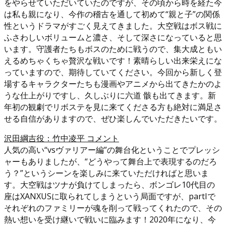
をやらせていただいていたのですが、その頃から時を経た今
は私も親になり、今作の稽古を通して初めて“親と子”の関係
性というドラマがすごく見えてきました。大空戦はボス戦に
ふさわしいボリュームと濃さ、そして深さになっていると思
います。守護者たちもボスのために戦うので、集大成ともい
えるめちゃくちゃ贅沢な戦いです！素晴らしい出来栄えにな
っていますので、期待していてください。今回から新しく登
場するキャラクターたちも漫画やアニメから出てきたかのよ
うな仕上がりですし、久しぶりに六道 骸も出てきます。新
年初の観劇でリボステを見に来てくださる方も絶対に満足さ
せる自信がありますので、ぜひ楽しんでいただきたいです。
沢田綱吉役：竹中凌平 コメント
人気の高い“vsヴァリアー編”の舞台化ということでプレッシ
ャーもありましたが、“どうやって舞台上で表現するのだろ
う？”というシーンを楽しみに来ていただければと思いま
す。大空戦はツナが負けてしまったら、ボンゴレ10代目の
座はXANXUSに取られてしまうという局面ですが、partIで
それぞれのファミリーが魂を削って戦ってくれたので、その
熱い想いを受け継いで戦いに臨みます！2020年になり、今