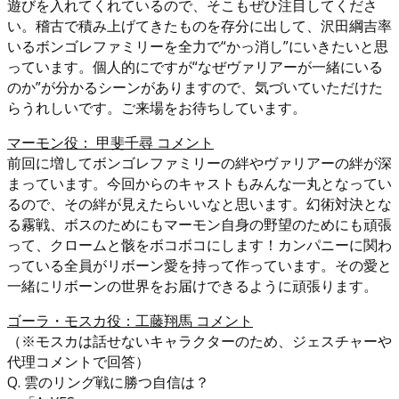
遊びを入れてくれているので、そこもぜひ注目してくださ
い。稽古で積み上げてきたものを存分に出して、沢田綱吉率
いるボンゴレファミリーを全力で“かっ消し”にいきたいと思
っています。個人的にですが“なぜヴァリアーが一緒にいる
のか”が分かるシーンがありますので、気づいていただけた
らうれしいです。ご来場をお待ちしています。
マーモン役： 甲斐千尋 コメント
前回に増してボンゴレファミリーの絆やヴァリアーの絆が深
まっています。今回からのキャストもみんな一丸となってい
るので、その絆が見えたらいいなと思います。幻術対決とな
る霧戦、ボスのためにもマーモン自身の野望のためにも頑張
って、クロームと骸をボコボコにします！カンパニーに関わ
っている全員がリボーン愛を持って作っています。その愛と
一緒にリボーンの世界をお届けできるように頑張ります。
ゴーラ・モスカ役：工藤翔馬 コメント
（※モスカは話せないキャラクターのため、ジェスチャーや
代理コメントで回答）
Q. 雲のリング戦に勝つ自信は？