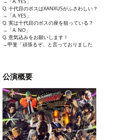
→「A. YES」
Q. 十代目のボスはXANXUSがふさわしい？
→「A. YES」
Q. 実は十代目のボスの座を狙っている？
→「A. NO」
Q. 意気込みをお願いします！
→甲斐「頑張るぞ、と言っておりました
公演概要