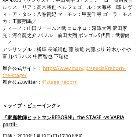
ルッスーリア：高木勝也 ベルフェゴール：大海将一郎 レヴ
ィ・ア・タン：八巻貴紀 マーモン：甲斐千尋 ゴーラ・モス
カ：工藤翔馬／
ディーノ：山田ジェームス武 コロネロ：深澤大河 沢田家
光：河合龍之介 バジル：前田大翔 ボンゴレ9代目：武智健
二／
アンサンブル：橘輝 長瀬絹也 藤 綾近 内藤ぶり 鈴木かぐや
富山バラハス 中西智也 下瑞穂
舞台公式サイト：
https://www.marv.jp/special/reborn-
the-stage/
舞台公式twitter：
@stage_reborn
＜ライブ・ビューイング＞
『家庭教師ヒットマンREBORN!』the STAGE -vs VARIA
partII-
日時：2020年1月19日(日)17:00 開演