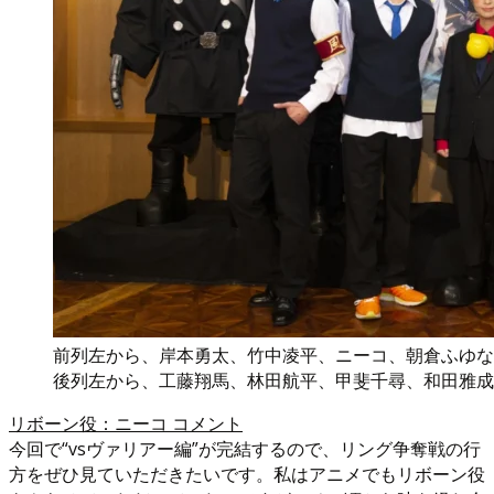
前列左から、岸本勇太、竹中凌平、ニーコ、朝倉ふゆな
後列左から、工藤翔馬、林田航平、甲斐千尋、和田雅成
リボーン役：ニーコ コメント
今回で“vsヴァリアー編”が完結するので、リング争奪戦の行
方をぜひ見ていただきたいです。私はアニメでもリボーン役