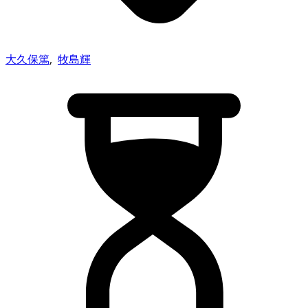
大久保篤
,
牧島輝