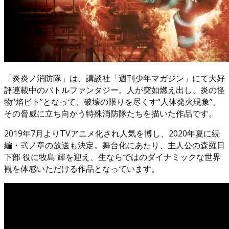
「炎炎ノ消防隊」は、講談社「週刊少年マガジン」にて大好
評連載中のバトルファンタジー。人が突如燃え出し、炎の怪
物“焰ビト”となって、破壊の限りを尽くす“人体発火現象”。
その脅威に立ち向かう特殊消防隊たちを描いた作品です。
2019年7月よりTVアニメ化され人気を博し、2020年夏に続
編・弐ノ章の放送も決定。舞台化にあたり、主人公の森羅日
下部 役に牧島 輝を迎え、生ならではのダイナミックな世界
観を体感いただける作品となっています。