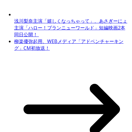
浅川梨奈主演「嬉しくなっちゃって」、あさぎーにょ
主演「ハロー！ブランニューワールド」短編映画2本
同日公開！
柳楽優弥起用、WEBメディア「アドベンチャーキン
グ」CM初放送！