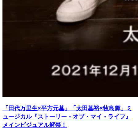
「田代万里生×平方元基」「太田基裕×牧島輝」ミ
ュージカル『ストーリー・オブ・マイ・ライフ』
メインビジュアル解禁！