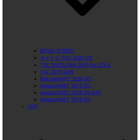
超FUJI-Q! 2020
マイナビ TGC 2020 S/S
TGC SHIZUOKA 2020 for SDGs
TGC 2019 A/W
RakutenFWT 2020 S/S
AmazonFWT 2019 S/S
AmazonFWT 2018-19 A/W
AmazonFWT 2018 S/S
LIVE