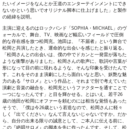
たいイメージをなんとか王道のエンターテインメントにでき
ないかという思いでオリジナル脚本に仕上げました」と製作
の経緯を説明。
主演に迎えるのはロックバンド「SOPHIA・MICHAEL」のヴ
ォーカルで、舞台、TV、映画など幅広いフィールドで圧倒
的な存在感を放つ松岡充。池田は、『不届者』という舞台で
松岡と共演したとき、運命的な出会いを感じたと振り返る。
「松岡さんとの出会いは、僕の中でドカンと一発雷が落ちた
ような衝撃がありました。松岡さんの歌声に、歌詞や言葉が
形になって目の前に現れるような、そんな印象を受けたんで
す。これをそのまま演劇にしたら面白いなと思い、妖艶な魅
力のある『サロメ』という作品と、それまで別で考えていた
演劇と音楽の融合を、松岡充というファクターを通すことで
一つになったんです」と目を輝かせる。とはいえ、若干26
歳の池田が松岡にオファーを頼むのには相当な覚悟もあった
そうで、「僕は今26歳という若造なので、松岡さんに軽々
しく『出てください』なんて言えないじゃないですか。だか
ら、自分の出来る限りの誠意として、ご本人に伝える前に、
この『絶唱サロメ』の脚本を先に作ったんです。そして、松