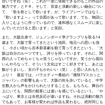
合いですね（笑）。これが一度に堪能できるのもこの作品の
魅力です」とＰＲ。そして、音楽と演劇の新しい融合につい
て、「歌を歌として歌います。が、ライブシーンではなく、
『歌いますよ～』って合図があって歌います。でも、物語に
入りこむように作っているので、違和感なくスムーズに楽し
んでいただけると思います」と笑顔。
また、大阪出身で、ジュノンボーイ準グランプリを取る14
歳まで、大阪で育ってきたという池田。地元への思いも強
く、小さい頃から吉本新喜劇を観て育ってきたという。「大
阪は自分のルーツですし、誇りを持っています。それに、関
西の人ってめちゃくちゃ笑うじゃないですか。笑うから面白
いんやろなって。そういう文化はすごく好きですし、あとは
飯がうまいし、女の子もかわいい（笑）」と思い入れもたっ
ぷり！ 最近では、バラエティー番組の『痛快TVスカッと
ジャパン』の影響もあって、大阪の街を歩いていると、中学
生数人から声をかけられたりすることも。もちろん、舞台の
上にいても、関西の観客には違いを感じているという。「や
っぱり、東京とは全然反応が違いますね。それは演劇の魅力
でもあって、お客様が変われば作品も変わるし、絶対同じも