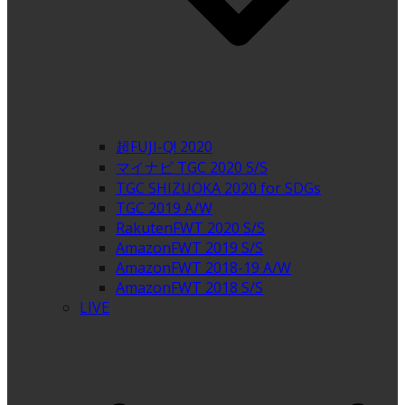
超FUJI-Q! 2020
マイナビ TGC 2020 S/S
TGC SHIZUOKA 2020 for SDGs
TGC 2019 A/W
RakutenFWT 2020 S/S
AmazonFWT 2019 S/S
AmazonFWT 2018-19 A/W
AmazonFWT 2018 S/S
LIVE