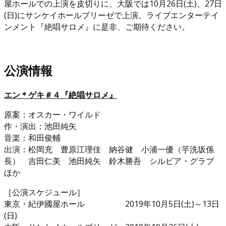
屋ホールでの上演を皮切りに、大阪では10月26日(土)、27日
(日)にサンケイホールブリーゼで上演。ライブエンターテイ
ンメント『絶唱サロメ』に是非、ご期待ください。
公演情報
エン＊ゲキ＃４『絶唱サロメ』
原案：オスカー・ワイルド
作・演出：池田純矢
音楽：和田俊輔
出演：松岡充 豊原江理佳 納谷健 小浦一優（芋洗坂係
長） 吉田仁美 池田純矢 鈴木勝吾 シルビア・グラブ
ほか
［公演スケジュール］
東京・紀伊國屋ホール 2019年10月5日(土)～13日
(日)