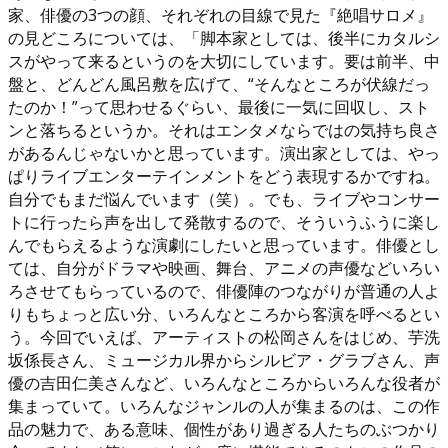
家、俳優の3つの顔、それぞれの目線で見た『絶唱サロメ』
の見どころについては、「脚本家としては、後半にカタルシ
スがやって来るというのを大切にしています。要は前半、中
盤と、どんどん風呂敷を広げて、“そんなところが伏線だっ
たのか！”って思わせるぐらい、最後に一気に回収し、スト
ンと落ちるというか。それはエンタメならではの気持ち良さ
があるんじゃないかと思っています。演出家としては、やっ
ぱりライブエンターテインメントをどう表現するかですね。
自分でもまだ悩んでいます（笑）。でも、ライブやコンサー
トに行ったら声を出して発散するので、そういうふうに楽し
んでもらえるような演劇にしたいと思っています。俳優とし
ては、自分がドラマや映画、舞台、アニメの声優などいろい
ろさせてもらっているので、俳優陣のつながりが普通の人よ
りもちょっと広い分、いろんなところから客演を呼べるとい
う。今回でいえば、アーティストの松岡さんをはじめ、芋洗
坂係長さん、ミュージカル界からシルビア・グラブさん、声
優の吉田仁美さんなど、いろんなところからいろんな役者が
集まっていて。いろんなジャンルの人が集まるのは、この作
品の魅力で、ある意味、個性があり過ぎる人たちのぶつかり