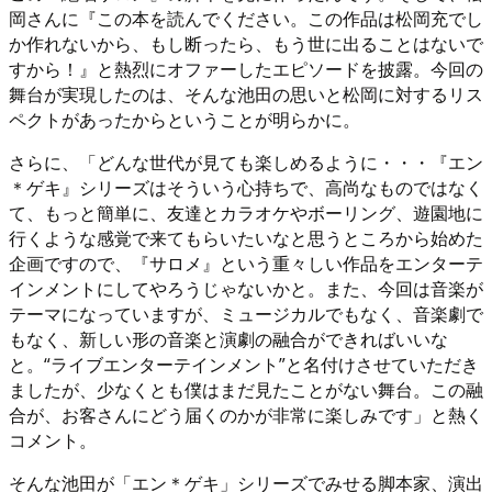
岡さんに『この本を読んでください。この作品は松岡充でし
か作れないから、もし断ったら、もう世に出ることはないで
すから！』と熱烈にオファーしたエピソードを披露。今回の
舞台が実現したのは、そんな池田の思いと松岡に対するリス
ペクトがあったからということが明らかに。
さらに、「どんな世代が見ても楽しめるように・・・『エン
＊ゲキ』シリーズはそういう心持ちで、高尚なものではなく
て、もっと簡単に、友達とカラオケやボーリング、遊園地に
行くような感覚で来てもらいたいなと思うところから始めた
企画ですので、『サロメ』という重々しい作品をエンターテ
インメントにしてやろうじゃないかと。また、今回は音楽が
テーマになっていますが、ミュージカルでもなく、音楽劇で
もなく、新しい形の音楽と演劇の融合ができればいいな
と。“ライブエンターテインメント”と名付けさせていただき
ましたが、少なくとも僕はまだ見たことがない舞台。この融
合が、お客さんにどう届くのかが非常に楽しみです」と熱く
コメント。
そんな池田が「エン＊ゲキ」シリーズでみせる脚本家、演出