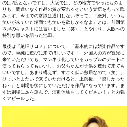
のは2度とないですし。大阪では、どの地方でやったものよ
りも、間違いなく作品の質が変わるぞという覚悟をもって臨
みます。今までの常識は通用しないぞって。『絶対、いつも
笑いが来ていた場面でも笑いを欲しがるなよ』とは、前回第
３弾のキャストには言いました（笑）」とやはり、大阪への
特別な思いを語った池田。
最後は『絶唱サロメ』について、「基本的には娯楽作品です
ので、単純に遊びに来てほしいです！ 外国人の方が観光に
来ていただいても、マンネリ化しているカップルのデートに
使ってもらってもいいし、お父ちゃんが子供を連れて来ても
いいですし。あまり構えず、すごく低い敷居なので（笑）、
ひょいとまたいで来ていただけると、上演後、『楽しかった
ね～』と劇場を後にしていただける作品になっています。ま
ずは劇場に足を運んで、演劇体験をしてください！」と力強
くアピールした。