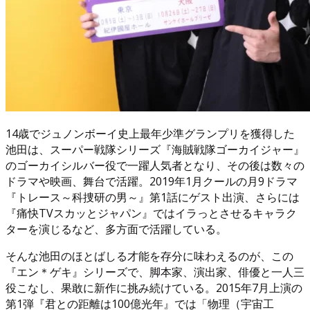
14歳でジュノンボーイ史上最年少準グランプリを獲得した
池田は、スーパー戦隊シリーズ『海賊戦隊ゴーカイジャー』
のゴーカイシルバー役で一躍人気者となり、その後は数々の
ドラマや映画、舞台で活躍。2019年1月クールの月9ドラマ
『トレース～科捜研の男～』第1話にゲスト出演、さらには
『痛快TVスカッとジャパン』ではイラっとさせるキャラク
ターを演じるなど、多方面で活躍している。
そんな池田のほとばしる才能を存分に味わえるのが、この
『エン＊ゲキ』シリーズで、脚本家、演出家、俳優と一人三
役こなし、果敢に新作に挑み続けている。2015年7月上演の
第1弾『君との距離は100億光年』では「物理（宇宙工