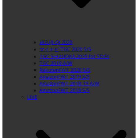
超FUJI-Q! 2020
マイナビ TGC 2020 S/S
TGC SHIZUOKA 2020 for SDGs
TGC 2019 A/W
RakutenFWT 2020 S/S
AmazonFWT 2019 S/S
AmazonFWT 2018-19 A/W
AmazonFWT 2018 S/S
LIVE