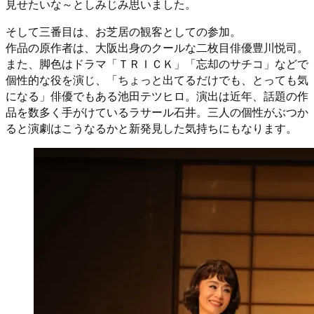
見せたいな～としみじみ思いました。
そして三番目は、お芝居の観客としての参加。
作品の原作者は、大阪出身のクールな二枚目俳優豊川悦司。
また、脚色はドラマ「ＴＲＩＣＫ」「忘却のサチコ」などで
個性的な役を演じ、「ちょっと出てるだけでも、とっても気
になる」俳優でもある池田テツヒロ。演出は近年、話題の作
品を数多く手がけているラサール石井。三人の個性がぶつか
ると演劇はこうなるかと新発見した気持ちにもなります。