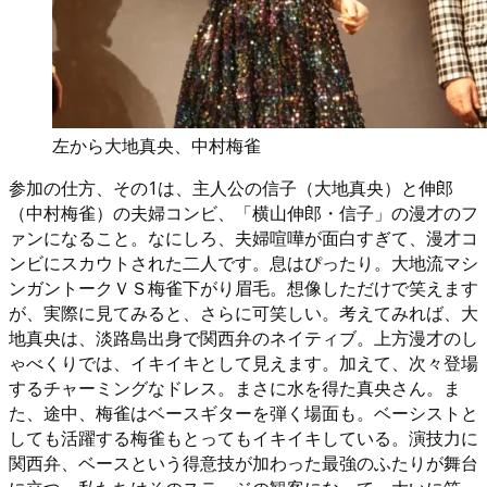
左から大地真央、中村梅雀
参加の仕方、その1は、主人公の信子（大地真央）と伸郎
（中村梅雀）の夫婦コンビ、「横山伸郎・信子」の漫才のフ
ァンになること。なにしろ、夫婦喧嘩が面白すぎて、漫才コ
ンビにスカウトされた二人です。息はぴったり。大地流マシ
ンガントークＶＳ梅雀下がり眉毛。想像しただけで笑えます
が、実際に見てみると、さらに可笑しい。考えてみれば、大
地真央は、淡路島出身で関西弁のネイティブ。上方漫才のし
ゃべくりでは、イキイキとして見えます。加えて、次々登場
するチャーミングなドレス。まさに水を得た真央さん。ま
た、途中、梅雀はベースギターを弾く場面も。ベーシストと
しても活躍する梅雀もとってもイキイキしている。演技力に
関西弁、ベースという得意技が加わった最強のふたりが舞台