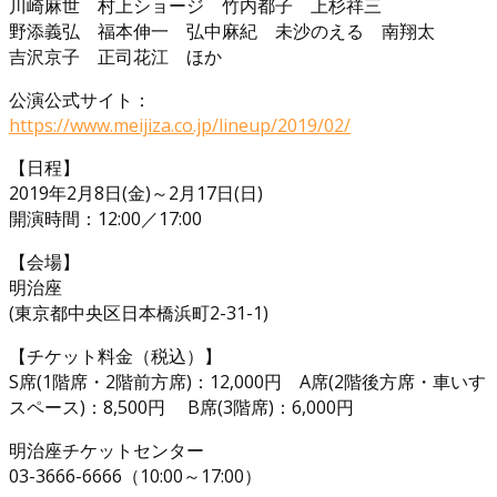
川崎麻世 村上ショージ 竹内都子 上杉祥三
野添義弘 福本伸一 弘中麻紀 未沙のえる 南翔太
吉沢京子 正司花江 ほか
公演公式サイト：
https://www.meijiza.co.jp/lineup/2019/02/
【日程】
2019年2月8日(金)～2月17日(日)
開演時間：12:00／17:00
【会場】
明治座
(東京都中央区日本橋浜町2-31-1)
【チケット料金（税込）】
S席(1階席・2階前方席)：12,000円 A席(2階後方席・車いす
スペース)：8,500円 B席(3階席)：6,000円
明治座チケットセンター
03-3666-6666（10:00～17:00）