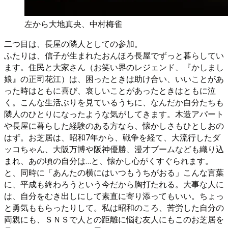
左から大地真央、中村梅雀
二つ目は、長屋の隣人としての参加。
ふたりは、信子が生まれたおんほろ長屋でずっと暮らしてい
ます。住民と大家さん（お笑い界のレジェンド、『かしまし
娘』の正司花江）は、困ったときは助け合い、いいことがあ
った時はともに喜び、哀しいことがあったときはともに泣
く。こんな生活ぶりを見ているうちに、なんだか自分たちも
隣人のひとりになったような気がしてきます。木造アパート
や長屋に暮らした経験のある方なら、懐かしさもひとしおの
はず。お芝居は、昭和7年から、戦争を経て、大流行したダ
ッコちゃん、大阪万博や阪神優勝、漫才ブームなども織り込
まれ、あの頃の自分は…と、懐かし心がくすぐられます。
と、同時に「あんたの横にはいつもうちがおる」こんな言葉
に、平成も終わろうという今だから胸打たれる。大事な人に
は、自分をむき出しにして素直に寄り添ってもいい。ちょっ
と勇気ももらったりして。私は昭和のころ、苦労した自分の
両親にも、ＳＮＳで人との距離に悩む友人にもこのお芝居を