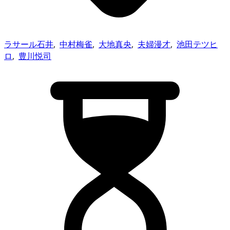
ラサール石井
,
中村梅雀
,
大地真央
,
夫婦漫才
,
池田テツヒ
ロ
,
豊川悦司