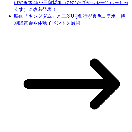
けやき坂46が日向坂46（ひなたざかふぉーてぃーしっ
くす）に改名発表！
映画「キングダム」と三菱UFJ銀行が異色コラボ！特
別鑑賞会や体験イベントを展開