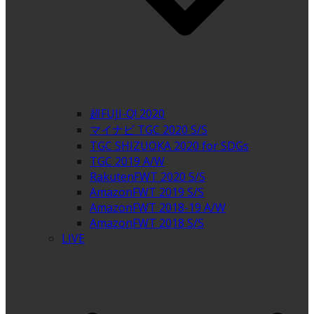
超FUJI-Q! 2020
マイナビ TGC 2020 S/S
TGC SHIZUOKA 2020 for SDGs
TGC 2019 A/W
RakutenFWT 2020 S/S
AmazonFWT 2019 S/S
AmazonFWT 2018-19 A/W
AmazonFWT 2018 S/S
LIVE