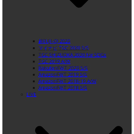
超FUJI-Q! 2020
マイナビ TGC 2020 S/S
TGC SHIZUOKA 2020 for SDGs
TGC 2019 A/W
RakutenFWT 2020 S/S
AmazonFWT 2019 S/S
AmazonFWT 2018-19 A/W
AmazonFWT 2018 S/S
LIVE