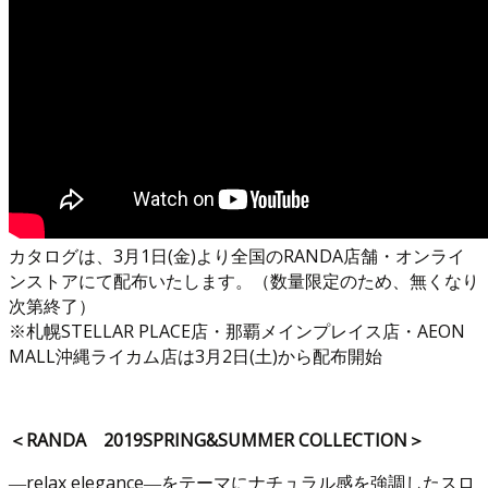
カタログは、3月1日(金)より全国のRANDA店舗・オンライ
ンストアにて配布いたします。（数量限定のため、無くなり
次第終了）
※札幌STELLAR PLACE店・那覇メインプレイス店・AEON
MALL沖縄ライカム店は3月2日(土)から配布開始
＜RANDA 2019SPRING&SUMMER COLLECTION＞
―relax elegance―をテーマにナチュラル感を強調したスロ