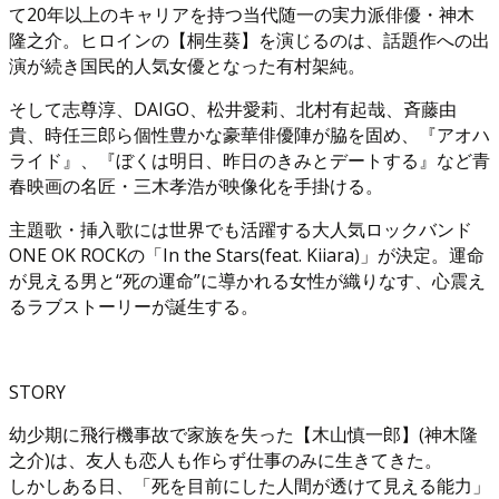
て20年以上のキャリアを持つ当代随一の実力派俳優・神木
隆之介。ヒロインの【桐生葵】を演じるのは、話題作への出
演が続き国民的人気女優となった有村架純。
そして志尊淳、DAIGO、松井愛莉、北村有起哉、斉藤由
貴、時任三郎ら個性豊かな豪華俳優陣が脇を固め、『アオハ
ライド』、『ぼくは明日、昨日のきみとデートする』など青
春映画の名匠・三木孝浩が映像化を手掛ける。
主題歌・挿入歌には世界でも活躍する大人気ロックバンド
ONE OK ROCKの「In the Stars(feat. Kiiara)」が決定。運命
が見える男と“死の運命”に導かれる女性が織りなす、心震え
るラブストーリーが誕生する。
STORY
幼少期に飛行機事故で家族を失った【木山慎一郎】(神木隆
之介)は、友人も恋人も作らず仕事のみに生きてきた。
しかしある日、「死を目前にした人間が透けて見える能力」