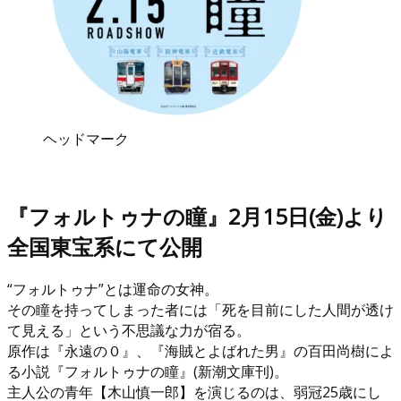
ヘッドマーク
『フォルトゥナの瞳』2月15日(金)より
全国東宝系にて公開
“フォルトゥナ”とは運命の女神。
その瞳を持ってしまった者には「死を目前にした人間が透け
て見える」という不思議な力が宿る。
原作は『永遠の０』、『海賊とよばれた男』の百田尚樹によ
る小説『フォルトゥナの瞳』(新潮文庫刊)。
主人公の青年【木山慎一郎】を演じるのは、弱冠25歳にし