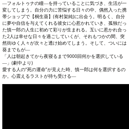
―フォルトゥナの瞳―を持っていることに気づき、生活が一
変してしまう。自分の力に苦悩する日々の中、偶然入った携
帯ショップで【桐生葵】(有村架純)に出会う。明るく、自分
に夢や自信を与えてくれる彼女に心惹かれていき、孤独だっ
た慎一郎の人生に初めて彩りが生まれる。互いに惹かれ合っ
た2人は幸せな日々を過ごしていくが、それもつかの間、突
然街ゆく人々が次々と透け始めてしまう。そして、ついには
葵までもが―
「人は朝起きてから夜寝るまで9000回何かを選択している
―」(劇中より)
愛する人の“死の運命”が見えた時、慎一郎は何を選択するの
か。心震えるラストが待ち受ける―