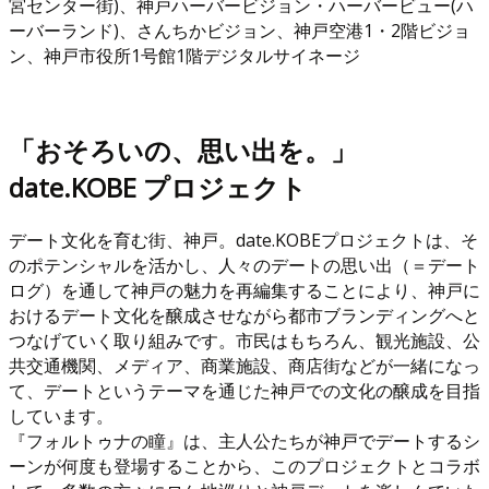
宮センター街)、神戸ハーバービジョン・ハーバービュー(ハ
ーバーランド)、さんちかビジョン、神戸空港1・2階ビジョ
ン、神戸市役所1号館1階デジタルサイネージ
「おそろいの、思い出を。」
date.KOBE プロジェクト
デート文化を育む街、神戸。date.KOBEプロジェクトは、そ
のポテンシャルを活かし、人々のデートの思い出（＝デート
ログ）を通して神戸の魅力を再編集することにより、神戸に
おけるデート文化を醸成させながら都市ブランディングへと
つなげていく取り組みです。市民はもちろん、観光施設、公
共交通機関、メディア、商業施設、商店街などが一緒になっ
て、デートというテーマを通じた神戸での文化の醸成を目指
しています。
『フォルトゥナの瞳』は、主人公たちが神戸でデートするシ
ーンが何度も登場することから、このプロジェクトとコラボ