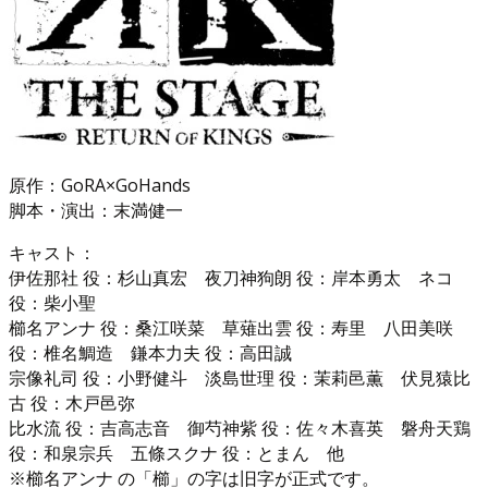
原作：GoRA×GoHands
脚本・演出：末満健一
キャスト：
伊佐那社 役：杉山真宏 夜刀神狗朗 役：岸本勇太 ネコ
役：柴小聖
櫛名アンナ 役：桑江咲菜 草薙出雲 役：寿里 八田美咲
役：椎名鯛造 鎌本力夫 役：高田誠
宗像礼司 役：小野健斗 淡島世理 役：茉莉邑薫 伏見猿比
古 役：木戸邑弥
比水流 役：吉高志音 御芍神紫 役：佐々木喜英 磐舟天鶏
役：和泉宗兵 五條スクナ 役：とまん 他
※櫛名アンナ の「櫛」の字は旧字が正式です。