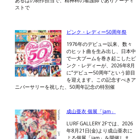
あるはの制作担当で、精神科の看護師でありアーティ
ストで
ピンク・レディー50周年祭
1976年のデビュー以来、数々
のヒット曲を生み出し、日本中
で一大ブームを巻き起こしたピ
ンク・レディーが、2026年8月
に”デビュー50周年”という節目
を迎えます。この記念すべきア
ニバーサリーを祝した、50周年記念の特別催
成山亜衣 個展「jam」
LURF GALLERY 2Fでは、2026
年8月21日(金)より成山亜衣に
よる個展「jam」を開催しま