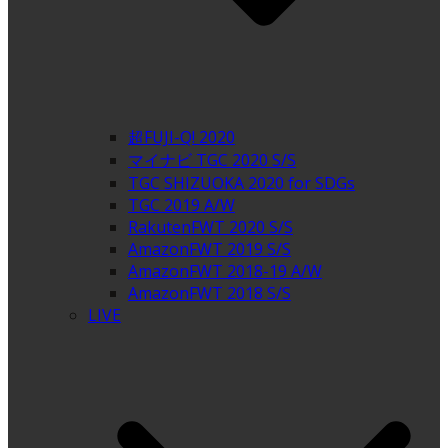
超FUJI-Q! 2020
マイナビ TGC 2020 S/S
TGC SHIZUOKA 2020 for SDGs
TGC 2019 A/W
RakutenFWT 2020 S/S
AmazonFWT 2019 S/S
AmazonFWT 2018-19 A/W
AmazonFWT 2018 S/S
LIVE