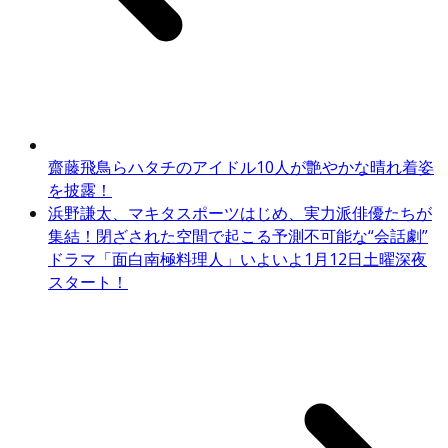
齋藤飛鳥らハタチのアイドル10人が艶やかな晴れ着姿
を披露！
浜野謙太、マキタスポーツはじめ、実力派俳優たちが
集結！閉ざされた空間で起こる予測不可能な“会話劇”
ドラマ「面白南極料理人」いよいよ1月12日土曜深夜
スタート！