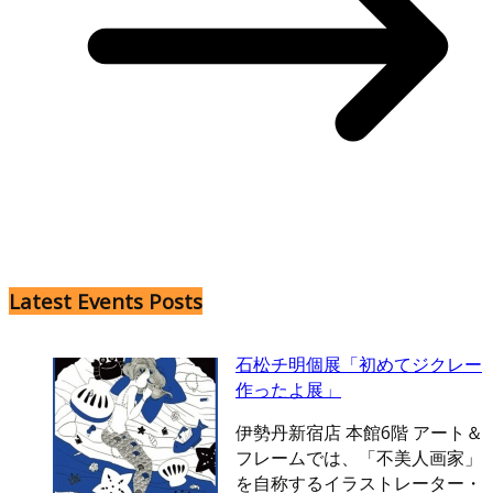
Latest Events Posts
石松チ明個展「初めてジクレー
作ったよ展」
伊勢丹新宿店 本館6階 アート＆
フレームでは、「不美人画家」
を自称するイラストレーター・