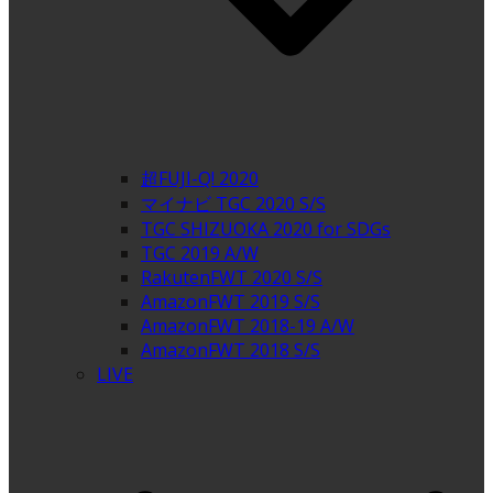
超FUJI-Q! 2020
マイナビ TGC 2020 S/S
TGC SHIZUOKA 2020 for SDGs
TGC 2019 A/W
RakutenFWT 2020 S/S
AmazonFWT 2019 S/S
AmazonFWT 2018-19 A/W
AmazonFWT 2018 S/S
LIVE