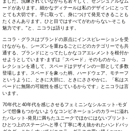
ました。洗練されていながらも若々しく、センシュアルなム
ードがあります。細かなディテールは私のデザインにとって
とても大切です。手に取って、身につけて発見できることも
たくさんあります。ひと目ではすべてがわからない-そこも
魅力です。”と、ニコラは語ります。
ニコラ・グラスはブランドの原点にインスピレーションを受
けながらも、シーズンを重ねるごとにどのカテゴリーでも共
通する、ブランドにとってたしかなコアエレメントを根付か
せようとしています-まずは「スペード」そのものから。コ
レクションを通して、スペードはデザインの一部として多数
登場します。スペードを象った柄、ハードウェア、モチーフ
というように、ときに大胆に、ときにささやかに。「私はス
ペードに無限の可能性を感じているからです」とニコラは言
います。
70年代と40年代を感じさせるフェミニンなシルエット-モダ
ンで想像もつかないようなコンビネーションのカラーに溢れ
たパレット-発見に満ちたユニークでほかにはないプリント-
ひとつ上のステージへと導く丁寧に考え抜かれたハンドバッ