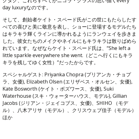
グタグ、これらすべてがニコラ・グラスの思い描くevery
day luxuryなのです。
そして、創始者ケイト・スペード氏がこの世にもたらしたす
べての喜びと美に敬意を表し、ショーに登場するモデルたち
はキラキラ輝くラインに導かれるようにランウェイを歩きま
した。彼女たちのメイクやネイルにもキラキラは散りばめら
れています。なぜならケイト・スペード氏は、“She left a
little sparkle everywhere she went.（どこへ行くにもキラ
キラを残してゆく女性）”だったからです。
スペシャルゲスト: Priyanka Chopra (プリアンカ・チョプ
ラ、女優), Elizabeth Olsen (エリザベス・オルセン、女優),
Kate Bosworth (ケイト・ボズワース、女優), Suki
Waterhouse (スキ・ウォーターハウス、モデル), Gillian
Jacobs (ジリアン・ジェイコブス、女優)、SHIHO （モデ
ル）、八木アリサ（モデル）、クリスウェブ佳子（モデル）
ほか