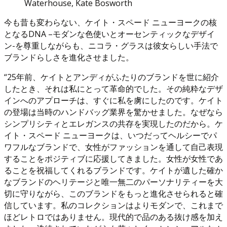
Waterhouse, Kate Bosworth
今も昔も変わらない、ケイト・スペード ニューヨークの核
となるDNA –モダンな色使いとオーセンティックなデザイ
ン-を尊重しながらも、ニコラ・グラスは彼女らしい手法で
ブランドらしさを進化させました。
“25年前、ケイトとアンディがふたりのブランドを世に紹介
したとき、それは私にとって革命的でした。その純粋なデザ
インへのアプローチは、すぐに私を虜にしたのです。ケイト
の登場は当時のハンドバッグ業界を驚かせました。なぜなら
シンプリシティとエレガンスの共存を実現したのだから。ケ
イト・スペード ニューヨークは、いつだってヘルシーでパ
ワフルなブランドで、女性がファッションを通して自己表現
することをポジティブに応援してきました。女性が女性であ
ることを祝福してくれるブランドです。ケイトが遺した確か
なブランドのヘリテージと唯一無二のパーソナリティーを大
切に守りながら、このブランドをもっと進化させられると確
信しています。私のコレクションはよりモダンで、これまで
ほどレトロではありません。現代的で品のある抜け感を加え