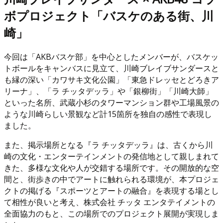
ボプロジェクト「バスケのある街、川
崎」
今回は「AKBバスケ部」を中心としたメンバーが、バスケッ
トボールをキャンバスに見立て、川崎ブレイブサンダースと
も縁の深い「カワサキ文化公園」「東急ドレッセとどろきア
リーナ」、「ラ チッタデッラ」や「銀柳街」「川崎大師」
といった名所、武蔵小杉のタワーマンション群や工場風景の
ような川崎らしい景観など計15箇所を独自の感性で表現し
ました。
また、掲示場所となる『ラ チッタデッラ』は、古くから川
崎の文化・エンターテインメントの発信地として親しまれて
きた、多様な文化や人が交錯する場所です。その開放的な空
間と、街歩きの中でアートに触れられる環境が、本プロジェ
クトの掲げる『スポーツとアートの融合』を表現する場とし
て相性が良いと考え、株式会社 チッタ エンタテイメントの
全面協力のもと、この場所でのプロジェクト展開が実現しま