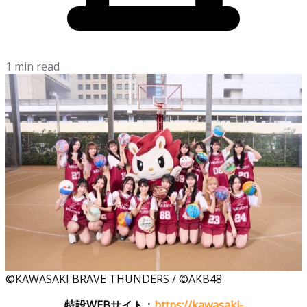
1 min read
©KAWASAKI BRAVE THUNDERS / ©AKB48
特設WEBサイト：
https://kawasaki-