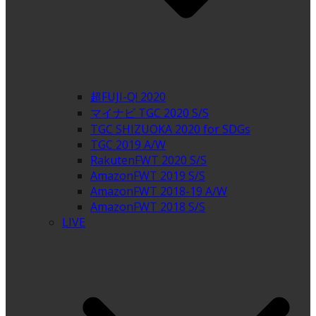
超FUJI-Q! 2020
マイナビ TGC 2020 S/S
TGC SHIZUOKA 2020 for SDGs
TGC 2019 A/W
RakutenFWT 2020 S/S
AmazonFWT 2019 S/S
AmazonFWT 2018-19 A/W
AmazonFWT 2018 S/S
LIVE