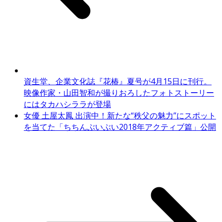
資生堂、企業文化誌『花椿』夏号が4月15日に刊行。
映像作家・山田智和が撮りおろしたフォトストーリー
にはタカハシララが登場
女優 土屋太鳳 出演中！新たな“秩父の魅力”にスポット
を当てた「ちちんぶいぶい2018年アクティブ篇」公開