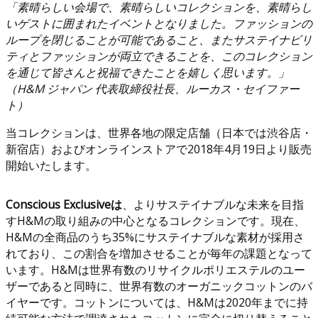
「素晴らしい会場で、素晴らしいコレクションを、素晴らし
いゲストに囲まれたイベントとなりました。ファッションの
ループを閉じることが可能であること、またサステイナビリ
ティとファッションが両立できることを、このコレクション
を通じて皆さんと祝福できたことを嬉しく思います。」
（H&M ジャパン 代表取締役社長、ルーカス・セイファー
ト）
当コレクションは、世界各地の限定店舗（日本では渋谷店・
新宿店）およびオンラインストアで2018年4月19日より販売
開始いたします。
Conscious Exclusiveは
、よりサステイナブルな未来を目指
すH&Mの取り組みの中心となるコレクションです。現在、
H&Mの全商品のうち35%にサステイナブルな素材が採用さ
れており、この割合を増加させることが毎年の課題となって
います。H&Mは世界有数のリサイクルポリエステルのユー
ザーであると同時に、世界有数のオーガニックコットンのバ
イヤーです。コットンについては、H&Mは2020年までに持