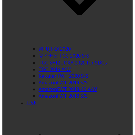
超FUJI-Q! 2020
マイナビ TGC 2020 S/S
TGC SHIZUOKA 2020 for SDGs
TGC 2019 A/W
RakutenFWT 2020 S/S
AmazonFWT 2019 S/S
AmazonFWT 2018-19 A/W
AmazonFWT 2018 S/S
LIVE