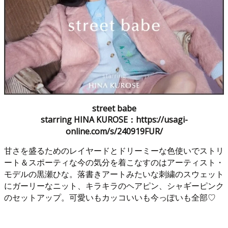
street babe
starring HINA KUROSE：https://usagi-
online.com/s/240919FUR/
甘さを盛るためのレイヤードとドリーミーな色使いでストリ
ート＆スポーティな今の気分を着こなすのはアーティスト・
モデルの黒瀬ひな。落書きアートみたいな刺繍のスウェット
にガーリーなニット、キラキラのヘアピン、シャギーピンク
のセットアップ。可愛いもカッコいいも今っぽいも全部♡