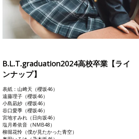
B.L.T.graduation2024高校卒業【ライ
ンナップ】
表紙：山﨑天（櫻坂46）
遠藤理子（櫻坂46）
小島凪紗（櫻坂46）
谷口愛季（櫻坂46）
宮地すみれ（日向坂46）
塩月希依音（NMB48）
柳堀花怜（僕が見たかった青空）
奥田いろは（乃木坂46）