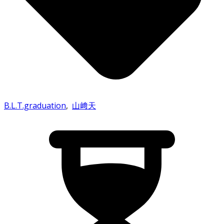
B.L.T.graduation
,
山﨑天