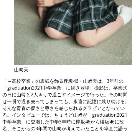
山﨑天
「～高校卒業」の表紙を飾る櫻坂46・山﨑天は、3年前の
「graduation2021中学卒業」に続き登場。撮影は、卒業式
の日に山﨑と2人きりで過ごすイメージで行った。その時間
は一瞬で過ぎ去ってしまっても、永遠に記憶に残り続ける。
そんな青春の儚さと尊さを感じられるグラビアとなってい
る。インタビューでは、ちょうど山﨑が「graduation2021
中学卒業」に登場した中学3年時に欅坂46から櫻坂46に改
名、そこからの3年間で山﨑が考えていたことを率直に語っ