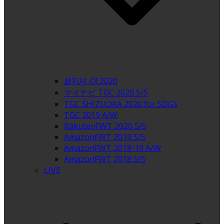
超FUJI-Q! 2020
マイナビ TGC 2020 S/S
TGC SHIZUOKA 2020 for SDGs
TGC 2019 A/W
RakutenFWT 2020 S/S
AmazonFWT 2019 S/S
AmazonFWT 2018-19 A/W
AmazonFWT 2018 S/S
LIVE