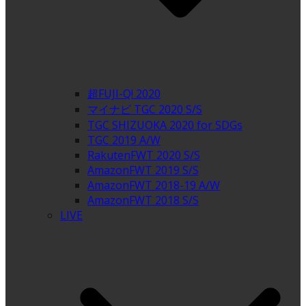
超FUJI-Q! 2020
マイナビ TGC 2020 S/S
TGC SHIZUOKA 2020 for SDGs
TGC 2019 A/W
RakutenFWT 2020 S/S
AmazonFWT 2019 S/S
AmazonFWT 2018-19 A/W
AmazonFWT 2018 S/S
LIVE