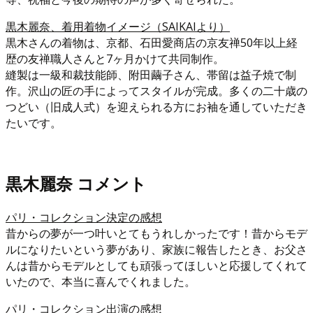
黒木麗奈、着用着物イメージ（SAIKAIより）
黒木さんの着物は、京都、石田愛商店の京友禅50年以上経
歴の友禅職人さんと7ヶ月かけて共同制作。
縫製は一級和裁技能師、附田繭子さん、帯留は益子焼で制
作。沢山の匠の手によってスタイルが完成。多くの二十歳の
つどい（旧成人式）を迎えられる方にお袖を通していただき
たいです。
黒木麗奈 コメント
パリ・コレクション決定の感想
昔からの夢が一つ叶いとてもうれしかったです！昔からモデ
ルになりたいという夢があり、家族に報告したとき、お父さ
んは昔からモデルとしても頑張ってほしいと応援してくれて
いたので、本当に喜んでくれました。
パリ・コレクション出演の感想