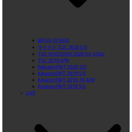
超FUJI-Q! 2020
マイナビ TGC 2020 S/S
TGC SHIZUOKA 2020 for SDGs
TGC 2019 A/W
RakutenFWT 2020 S/S
AmazonFWT 2019 S/S
AmazonFWT 2018-19 A/W
AmazonFWT 2018 S/S
LIVE