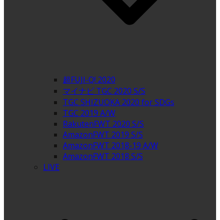
超FUJI-Q! 2020
マイナビ TGC 2020 S/S
TGC SHIZUOKA 2020 for SDGs
TGC 2019 A/W
RakutenFWT 2020 S/S
AmazonFWT 2019 S/S
AmazonFWT 2018-19 A/W
AmazonFWT 2018 S/S
LIVE