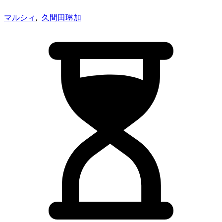
マルシィ
,
久間田琳加