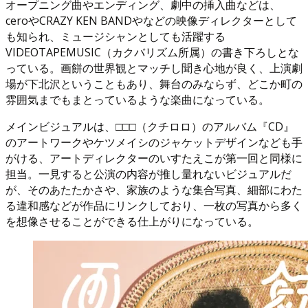
オープニング曲やエンディング、劇中の挿入曲などは、
ceroやCRAZY KEN BANDやなどの映像ディレクターとして
も知られ、ミュージシャンとしても活躍する
VIDEOTAPEMUSIC（カクバリズム所属）の書き下ろしとな
っている。画餅の世界観とマッチし聞き心地が良く、上演劇
場が下北沢ということもあり、舞台のみならず、どこか町の
雰囲気までもまとっているような楽曲になっている。
メインビジュアルは、□□□（クチロロ）のアルバム『CD』
のアートワークやケツメイシのジャケットデザインなども手
がける、アートディレクターのいすたえこが第一回と同様に
担当。一見すると公演の内容が推し量れないビジュアルだ
が、そのあたたかさや、家族のような集合写真、細部にわた
る違和感などが作品にリンクしており、一枚の写真から多く
を想像させることができる仕上がりになっている。