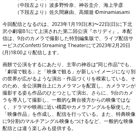
（中段左より）波多野怜奈、神谷圭介、海上学彦
（下段左より）佐久間麻由、高畑遊 ©minamiasami
今回配信となるのは、2023年1月19日(木)〜22日(日)に下北
沢小劇場B1にて上演された第二回公演『ホリディ』。本配
信は、9台のカメラで撮影した特別編集版で、ライブ配信サ
ービスのConfetti Streaming Theaterにて2023年2月20日
(月)18:00より配信します。
画餅で公演をするにあたり、主宰の神谷は“同じ作品”でも、
「劇場で観る」と「映像で観る」が新しいイメージになり別
の世界が広がるような演出・作品づくりを模索している。そ
のため、全公演舞台上にカメラマンを配置し、カメラマンが
撮影する姿も作品のひとつとして演出。さらに、9台のカメ
ラを導入して撮影し、一般的な舞台後方からの映像ではな
く、ドラマや映画に近い構図やカメラアングルを駆使した
「映像作品」を作成し、配信を行っている。また、特典映像
に9分割のマルチアングル映像もつけるなど、一般的な映像
配信とは違う楽しみも提供する。