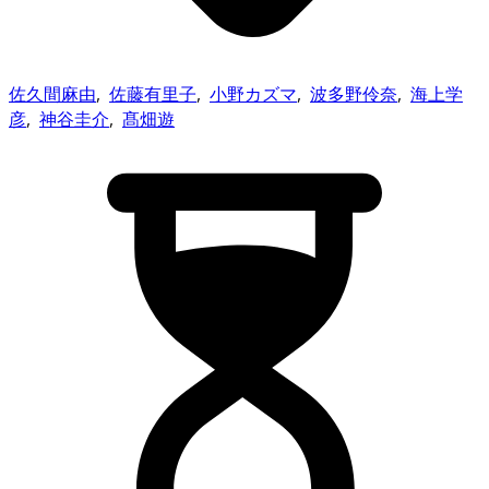
佐久間麻由
,
佐藤有里子
,
小野カズマ
,
波多野伶奈
,
海上学
彦
,
神谷圭介
,
髙畑遊