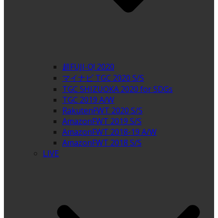
超FUJI-Q! 2020
マイナビ TGC 2020 S/S
TGC SHIZUOKA 2020 for SDGs
TGC 2019 A/W
RakutenFWT 2020 S/S
AmazonFWT 2019 S/S
AmazonFWT 2018-19 A/W
AmazonFWT 2018 S/S
LIVE