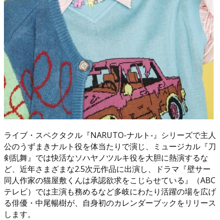
ライブ・スペクタクル『NARUTO-ナルト-』シリーズで主人
公のうずまきナルト役を体当たりで演じ、ミュージカル『刀
剣乱舞』では快活なソハヤノツルキ役を大胆に熱演するな
ど、近年さまざまな2.5次元作品に出演し、ドラマ『壁サー
同人作家の猫屋敷くんは承認欲求をこじらせている』（ABC
テレビ）では主演も務めるなど多岐にわたり活躍の場を広げ
る俳優・中尾暢樹が、自身初のカレンダーブックをリリース
します。