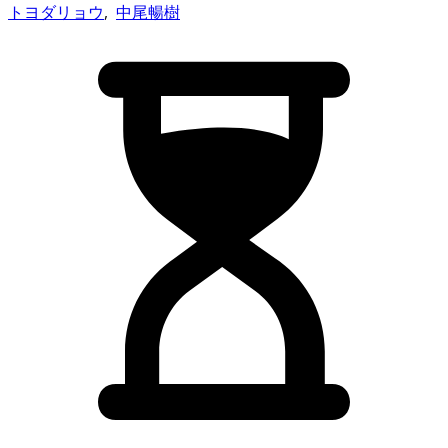
トヨダリョウ
,
中尾暢樹