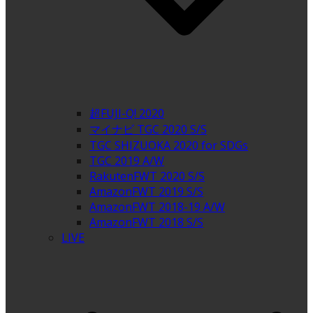
超FUJI-Q! 2020
マイナビ TGC 2020 S/S
TGC SHIZUOKA 2020 for SDGs
TGC 2019 A/W
RakutenFWT 2020 S/S
AmazonFWT 2019 S/S
AmazonFWT 2018-19 A/W
AmazonFWT 2018 S/S
LIVE