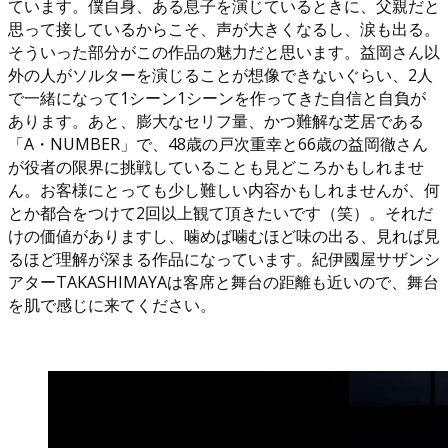
ています。僕自身、ある息子を演じているときに、父親だと
思って接しているからこそ、声が大きくなるし、涙も出る。
そういった部分がこの作品の魅力だと思います。益岡さん以
外の人がソルターを演じることが想像できないぐらい、2人
で一緒になって1シーン1シーンを作ってきた自信と自負が
あります。あと、膨大なセリフ量、かつ難解な芝居である
「A・NUMBER」で、48歳の戸次重幸と66歳の益岡徹さん
が役者の限界に挑戦していることも見どころかもしれませ
ん。お客様にとっても少し難しい内容かもしれませんが、何
とか都合をつけて2回以上観て頂きたいです（笑）。それだ
けの価値がありますし、噛めば噛むほど味の出る、見れば見
るほど理解が深まる作品になっています。紀伊國屋サザンシ
アターTAKASHIMAYAは客席と舞台の距離も近いので、舞台
を肌で感じに来てください。