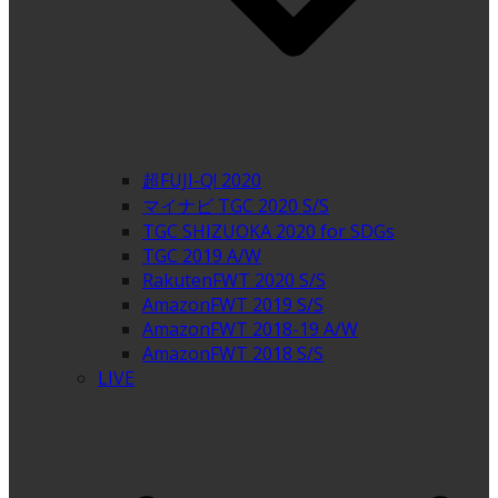
超FUJI-Q! 2020
マイナビ TGC 2020 S/S
TGC SHIZUOKA 2020 for SDGs
TGC 2019 A/W
RakutenFWT 2020 S/S
AmazonFWT 2019 S/S
AmazonFWT 2018-19 A/W
AmazonFWT 2018 S/S
LIVE