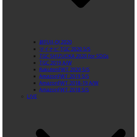
超FUJI-Q! 2020
マイナビ TGC 2020 S/S
TGC SHIZUOKA 2020 for SDGs
TGC 2019 A/W
RakutenFWT 2020 S/S
AmazonFWT 2019 S/S
AmazonFWT 2018-19 A/W
AmazonFWT 2018 S/S
LIVE