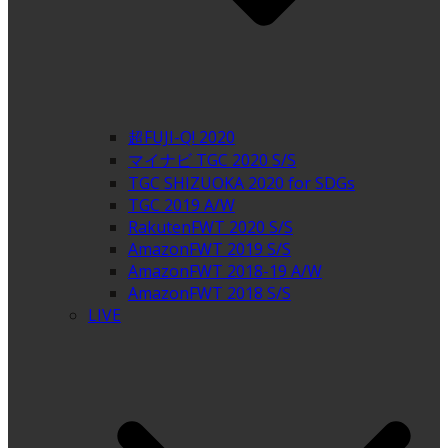
超FUJI-Q! 2020
マイナビ TGC 2020 S/S
TGC SHIZUOKA 2020 for SDGs
TGC 2019 A/W
RakutenFWT 2020 S/S
AmazonFWT 2019 S/S
AmazonFWT 2018-19 A/W
AmazonFWT 2018 S/S
LIVE