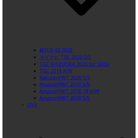
超FUJI-Q! 2020
マイナビ TGC 2020 S/S
TGC SHIZUOKA 2020 for SDGs
TGC 2019 A/W
RakutenFWT 2020 S/S
AmazonFWT 2019 S/S
AmazonFWT 2018-19 A/W
AmazonFWT 2018 S/S
LIVE