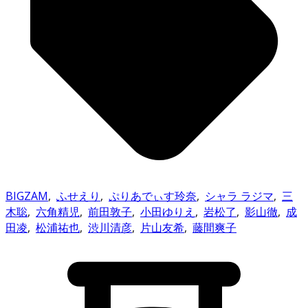
BIGZAM
,
ふせえり
,
ぷりあでぃす玲奈
,
シャラ ラジマ
,
三
木聡
,
六角精児
,
前田敦子
,
小田ゆりえ
,
岩松了
,
影山徹
,
成
田凌
,
松浦祐也
,
渋川清彦
,
片山友希
,
藤間爽子