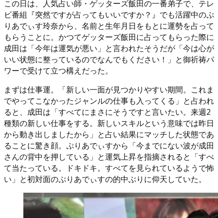
この日は、人気占い師・ゲッターズ飯田の一番弟子で、テレ
ビ番組『突然ですが占ってもいいですか？』でも活躍中のぷ
りあでぃす玲奈から、名前と生年月日をもとに運勢を占って
もらうことに。かつてゲッターズ飯田に占ってもらった際に
成田は「今年は運気が悪い」と言われたそうだが「今は心が
いい状態に整っているのでなんでもください！」と御祈祷パ
ワーで受けて立つ構えだった。
まずは仕事運。「新しい一面が見つかりやすい期間。これま
でやってこなかったジャンルの仕事も入ってくる」と占われ
ると、成田は「すべてにまさにそうですと言いたい。来週2
種類の新しい仕事をする。新しいスキルという意味では昨日
から動き出しましたから」と占い結果にマッチした状態であ
ることに驚き顔。ぷりあでぃすから「今までにない波が成田
さんの背中を押している」と運気上昇を指摘されると「すべ
て当たっている。ドキドキ。すべてを見られているようで怖
い」と初対面のぷりあでぃすの的中ぶりに仰天していた。