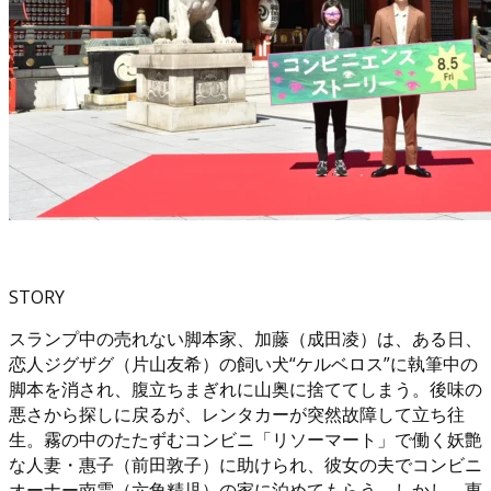
STORY
スランプ中の売れない脚本家、加藤（成田凌）は、ある日、
恋人ジグザグ（片山友希）の飼い犬“ケルベロス”に執筆中の
脚本を消され、腹立ちまぎれに山奥に捨ててしまう。後味の
悪さから探しに戻るが、レンタカーが突然故障して立ち往
生。霧の中のたたずむコンビニ「リソーマート」で働く妖艶
な人妻・惠子（前田敦子）に助けられ、彼女の夫でコンビニ
オーナー南雲（六角精児）の家に泊めてもらう。しかし、惠