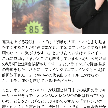
運気を上げる秘訣については「初動が大事。いつもより動き
を早くすることが開運に繋がる。早めにフライングすると映
画のヒットに繋がりやすい」とぷりあでぃすはアドバイス。
これに成田は「まだどこにも解禁していませんが、公開翌日
の8月6日(土)舞台挨拶やります！」とフライングで舞台挨拶
の告知をした。さらに「フライング？…フライングと言えば
前田敦子さん！」とAKB48の代表曲タイトルにかけなが
ら、本作に運命を感じている様子だった。
また、オレンジとシルバーが映画公開日までの成田のラッキ
ーカラーだそうで「オレンジ…オレンジ色の服は持っていな
いな」と首をかしげると、ぷりあでぃすから「オレンジの下
着とかは？」と言われて、成田は「ないです。大体水色だか