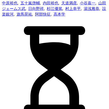
中原裕也
,
五十嵐啓輔
,
内田裕也
,
天道満彦
,
小谷嘉一
,
山田
ジェームス武
,
日向野祥
,
杉江優篤
,
村上幸平
,
湯浅雅恭
,
設
楽銀河
,
遊馬晃祐
,
阿部快征
,
高本学