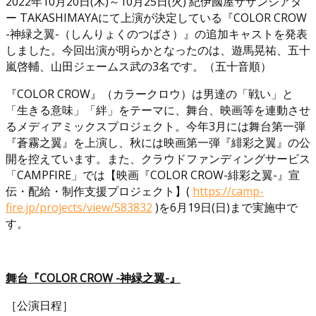
2022年10月20日(木)～10月25日(火) 紀伊國屋サザンシアタ
ー TAKASHIMAYAにて上演が決定している『COLOR CROW
-神緑之翼-（しんりょくのつばさ）』の追加キャストを発表
しました。今回出演が明らかとなったのは、遊馬晃祐、五十
嵐啓輔、山田ジェームス武の3名です。（五十音順）
『COLOR CROW』（カラークロウ）は男達の「戦い」と
「生きる意味」「絆」をテーマに、舞台、映画等を連動させ
るメディアミックスプロジェクト。今年3月には舞台第一弾
『蒼霧之翼』を上演し、秋には映画第一弾『緋彩之翼』の公
開を控えています。また、クラウドファンディングサービス
「CAMPFIRE」では【映画『COLOR CROW-緋彩之翼-』宣
伝・配給・制作支援プロジェクト】(
https://camp-
fire.jp/projects/view/583832
)を6月19日(日)まで実施中で
す。
舞台『COLOR CROW -神緑之翼-』
［公演日程］