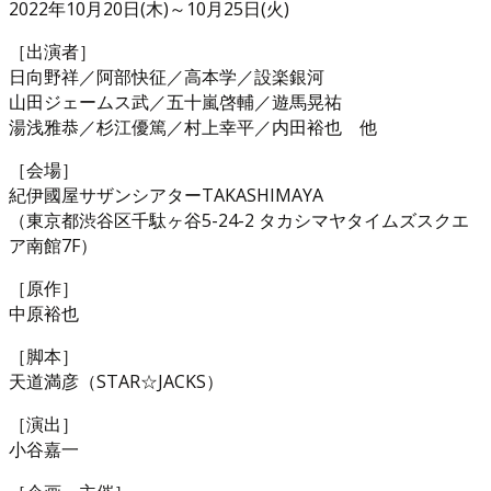
2022年10月20日(木)～10月25日(火)
［出演者］
日向野祥／阿部快征／高本学／設楽銀河
山田ジェームス武／五十嵐啓輔／遊馬晃祐
湯浅雅恭／杉江優篤／村上幸平／内田裕也 他
［会場］
紀伊國屋サザンシアターTAKASHIMAYA
（東京都渋谷区千駄ヶ谷5-24-2 タカシマヤタイムズスクエ
ア南館7F）
［原作］
中原裕也
［脚本］
天道満彦（STAR☆JACKS）
［演出］
小谷嘉一