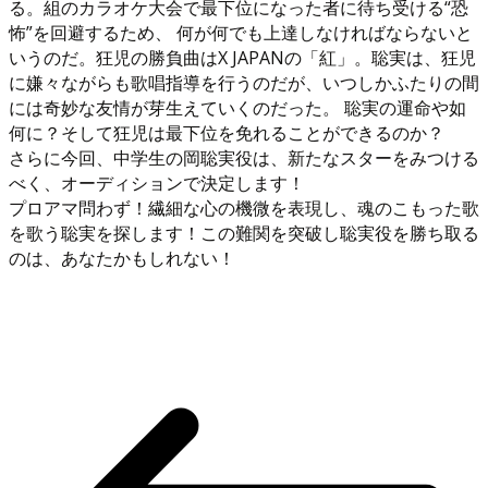
る。組のカラオケ大会で最下位になった者に待ち受ける“恐
怖”を回避するため、 何が何でも上達しなければならないと
いうのだ。狂児の勝負曲はX JAPANの「紅」。聡実は、狂児
に嫌々ながらも歌唱指導を行うのだが、いつしかふたりの間
には奇妙な友情が芽生えていくのだった。 聡実の運命や如
何に？そして狂児は最下位を免れることができるのか？
さらに今回、中学生の岡聡実役は、新たなスターをみつける
べく、オーディションで決定します！
プロアマ問わず！繊細な心の機微を表現し、魂のこもった歌
を歌う聡実を探します！この難関を突破し聡実役を勝ち取る
のは、あなたかもしれない！