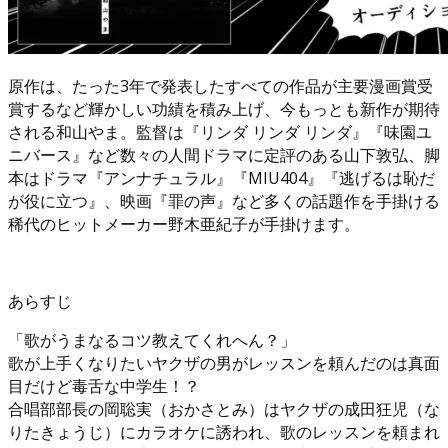
原作は、たった3年で発表したすべての作品が主要漫画賞受
賞するなど輝かしい功績を積み上げ、今もっとも新作が期待
される和山やま。監督は『リンダ リンダ リンダ』『味園ユ
ニバース』など数々の人間ドラマに定評のある山下敦弘、脚
本はドラマ『アンナチュラル』『MIU404』『逃げるは恥だ
が役に立つ』、映画『罪の声』など多くの話題作を手掛ける
稀代のヒットメーカー野木亜紀子が手掛けます。
あらすじ
「歌がうまなるコツ教えてくれへん？」
歌が上手くなりたいヤクザの男がレッスンを頼んだのは真面
目だけど毒舌な中学生！？
合唱部部長の岡聡実（おかさとみ）はヤクザの成田狂児（な
りたきょうじ）にカラオケに誘われ、歌のレッスンを頼まれ