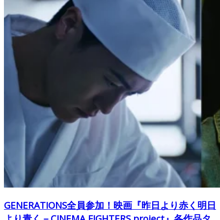
GENERATIONS全員参加！映画『昨日より赤く明日
より青く－CINEMA FIGHTERS project』各作品タ