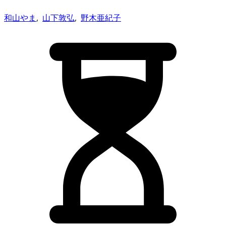
和山やま
,
山下敦弘
,
野木亜紀子