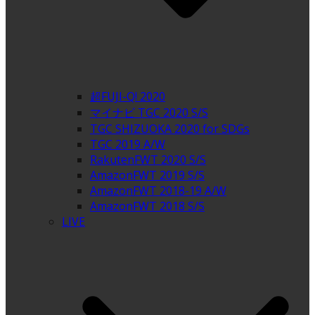
超FUJI-Q! 2020
マイナビ TGC 2020 S/S
TGC SHIZUOKA 2020 for SDGs
TGC 2019 A/W
RakutenFWT 2020 S/S
AmazonFWT 2019 S/S
AmazonFWT 2018-19 A/W
AmazonFWT 2018 S/S
LIVE