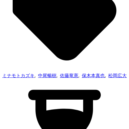
ミナモトカズキ
,
中尾暢樹
,
佐藤竜憲
,
保木本真也
,
松岡広大