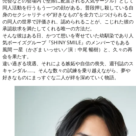
売会などの会場内で壁際に配置される人気サークル）として
同人活動を行うもう一つの顔がある。普段押し殺している自
身のセクシャリティや“好きなもの”を全力でぶつけられるこ
の同人の世界で評価され、認められることが、こじれた彼の
承認欲求を満たしてくれる唯一の方法だ。
そんな彼はある日、かつて想いを寄せていた幼馴染であり人
気ボーイズグループ『SHINY SMILE』のメンバーでもある
風間 一星（かざま いっせい／演：中尾 暢樹）と、久々の再
会を果たす。
違い過ぎる境遇、それによる嫉妬や自信の喪失、週刊誌のス
キャンダル……。そんな数々の試練を乗り越えながら、夢や
好きなものにまっすぐな二人が絆を深めていく物語。