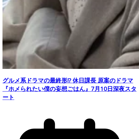
グルメ系ドラマの最終形!? 休日課長 原案のドラマ
『ホメられたい僕の妄想ごはん』7月10日深夜スタ
ート