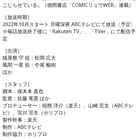
こじらせている』（徳間書店「COMICリュウWEB」連載）
［放送時期］
2022年10月スタート 月曜深夜 ABCテレビにて放送〈予定〉
※毎話放送終了後に「Rakuten TV」、「TVer」にて配信予
定
［出演］
猫屋敷 守 役：松岡 広大
風間 一星 役：中尾 暢樹
ほか
［スタッフ］
脚本：保木本 真也
監督：佐藤 竜憲 ほか
プロデューサー：稲熊 洋介（楽天）、山崎 宏太（ABCテレ
ビ）、宮川 宗生（ホリプロ）
製作幹事：楽天
制作：ABCテレビ
制作協力：ホリプロ